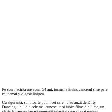
Pe scurt, actrița are acum 54 ani, tocmai a învins cancerul și se pare
că tocmai și-a găsit liniștea.
Cu siguranță, sunt foarte puțini cei care nu au auzit de Dirty
Dancing, unul din cele mai cunoscute si iubite filme din lume, un
clasic la care au tresarit generații întregi și care a creat pasiuni