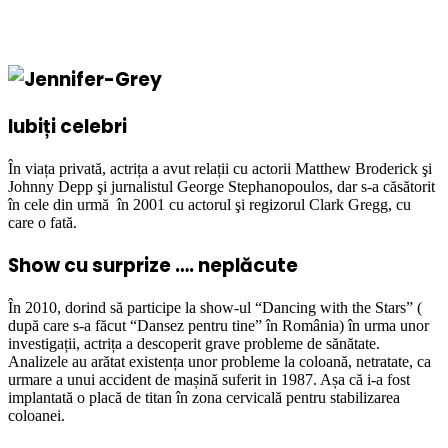
Iubiți celebri
În viața privată, actrița a avut relații cu actorii Matthew Broderick şi
Johnny Depp şi jurnalistul George Stephanopoulos, dar s-a căsătorit
în cele din urmă în 2001 cu actorul şi regizorul Clark Gregg, cu
care o fată.
Show cu surprize …. neplăcute
În 2010, dorind să participe la show-ul “Dancing with the Stars” (
după care s-a făcut “Dansez pentru tine” în România) în urma unor
investigații, actrița a descoperit grave probleme de sănătate.
Analizele au arătat existența unor probleme la coloană, netratate, ca
urmare a unui accident de mașină suferit in 1987. Așa că i-a fost
implantată o placă de titan în zona cervicală pentru stabilizarea
coloanei.