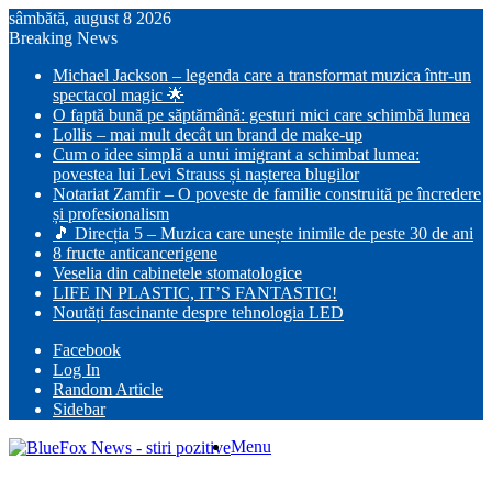
sâmbătă, august 8 2026
Breaking News
Michael Jackson – legenda care a transformat muzica într-un
spectacol magic 🌟
O faptă bună pe săptămână: gesturi mici care schimbă lumea
Lollis – mai mult decât un brand de make-up
Cum o idee simplă a unui imigrant a schimbat lumea:
povestea lui Levi Strauss și nașterea blugilor
Notariat Zamfir – O poveste de familie construită pe încredere
și profesionalism
🎵 Direcția 5 – Muzica care unește inimile de peste 30 de ani
8 fructe anticancerigene
Veselia din cabinetele stomatologice
LIFE IN PLASTIC, IT’S FANTASTIC!
Noutăți fascinante despre tehnologia LED
Facebook
Log In
Random Article
Sidebar
Menu