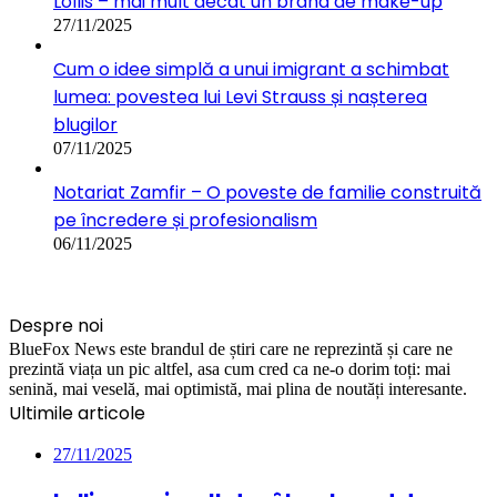
Lollis – mai mult decât un brand de make-up
27/11/2025
Cum o idee simplă a unui imigrant a schimbat
lumea: povestea lui Levi Strauss și nașterea
blugilor
07/11/2025
Notariat Zamfir – O poveste de familie construită
pe încredere și profesionalism
06/11/2025
Despre noi
BlueFox News este brandul de știri care ne reprezintă și care ne
prezintă viața un pic altfel, asa cum cred ca ne-o dorim toți: mai
senină, mai veselă, mai optimistă, mai plina de noutăți interesante.
Ultimile articole
27/11/2025