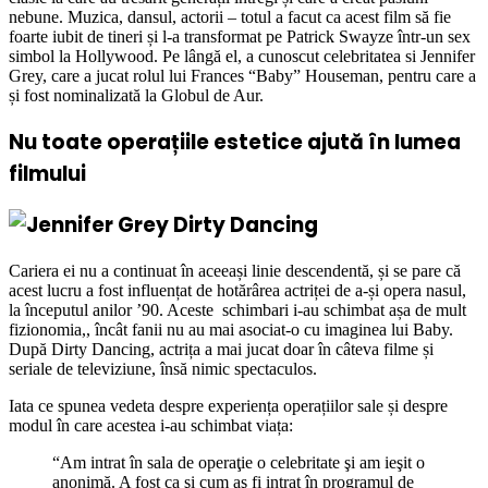
nebune. Muzica, dansul, actorii – totul a facut ca acest film să fie
foarte iubit de tineri și l-a transformat pe Patrick Swayze într-un sex
simbol la Hollywood. Pe lângă el, a cunoscut celebritatea si Jennifer
Grey, care a jucat rolul lui Frances “Baby” Houseman, pentru care a
și fost nominalizată la Globul de Aur.
Nu toate operațiile estetice ajută în lumea
filmului
Cariera ei nu a continuat în aceeași linie descendentă, și se pare că
acest lucru a fost influențat de hotărârea actriței de a-și opera nasul,
la începutul anilor ’90. Aceste schimbari i-au schimbat așa de mult
fizionomia,, încât fanii nu au mai asociat-o cu imaginea lui Baby.
După Dirty Dancing, actrița a mai jucat doar în câteva filme și
seriale de televiziune, însă nimic spectaculos.
Iata ce spunea vedeta despre experiența operațiilor sale și despre
modul în care acestea i-au schimbat viața:
“Am intrat în sala de operaţie o celebritate şi am ieşit o
anonimă. A fost ca şi cum aş fi intrat în programul de