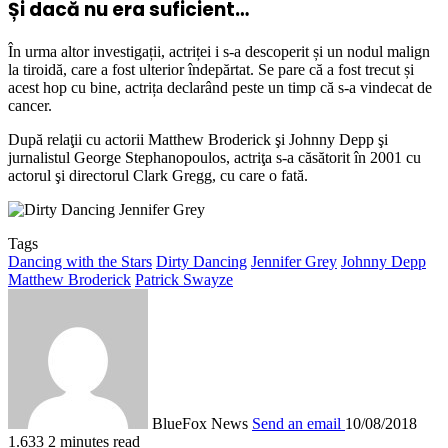
Și dacă nu era suficient…
În urma altor investigații, actriței i s-a descoperit și un nodul malign
la tiroidă, care a fost ulterior îndepărtat. Se pare că a fost trecut și
acest hop cu bine, actrița declarând peste un timp că s-a vindecat de
cancer.
După relaţii cu actorii Matthew Broderick şi Johnny Depp şi
jurnalistul George Stephanopoulos, actriţa s-a căsătorit în 2001 cu
actorul şi directorul Clark Gregg, cu care o fată.
Tags
Dancing with the Stars
Dirty Dancing
Jennifer Grey
Johnny Depp
Matthew Broderick
Patrick Swayze
BlueFox News
Send an email
10/08/2018
1.633
2 minutes read