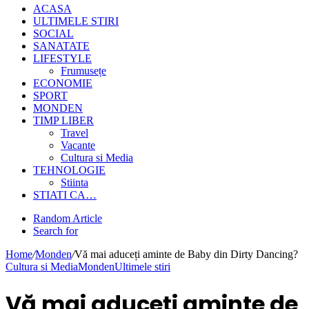
ACASA
ULTIMELE STIRI
SOCIAL
SANATATE
LIFESTYLE
Frumusețe
ECONOMIE
SPORT
MONDEN
TIMP LIBER
Travel
Vacante
Cultura si Media
TEHNOLOGIE
Stiinta
STIATI CA…
Random Article
Search for
Home
/
Monden
/
Vă mai aduceți aminte de Baby din Dirty Dancing?
Cultura si Media
Monden
Ultimele stiri
Vă mai aduceți aminte de