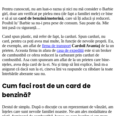
P
entru cunoscuti, nu am luat-o razna și nici nu mă consider o Barbie
girl, doar am verificat pe pielea mea (de fapt a familiei mele) ce bine
e să ai un
card de benzină/motorină
, care să îți aducă și reduceri.
Posibil lu’ Barbie sa nu-i prea pese de consum. Sau poate da. Mie
imi pasă cu siguranță…
Cand spun plastic, mă refer de fapt, la carduri. Spun carduri, nu
card, pentru ca poți avea mai multe, în funcție de nevoile proprii. Eu,
de exemplu, am aflat de
firma de transport
Cardoil Avantaj
de la un
prieten. Aceasta firma in afara de
casa de expeditii
este si un broker
de cumbustibil ce ofera reduceri la carburant prin carduri de
combustibil. Asa cum spuneam am aflat de la un prieten care bine-
nțeles, avea deja card de la ei. Nu și timp să îmi explice, însă m-a
asigurat că dacă sun la ei, cineva îmi va raspunde cu răbdare la toate
întrebările aberante sau nu.
Cum faci rost de un card de
benzină?
Destul de simplu. După o discuție cu un reprezentant de vânzări, am
înțeles care sunt nevoile familiei noastre. Ne-am ales modalitatea de