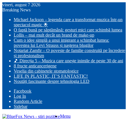
vineri, august 7 2026
Breaking News
Michael Jackson – legenda care a transformat muzica într-un
spectacol magic 🌟
O faptă bună pe săptămână: gesturi mici care schimbă lumea
Lollis – mai mult decât un brand de make-up
Cum o idee simplă a unui imigrant a schimbat lumea:
povestea lui Levi Strauss și nașterea blugilor
Notariat Zamfir – O poveste de familie construită pe încredere
și profesionalism
🎵 Direcția 5 – Muzica care unește inimile de peste 30 de ani
8 fructe anticancerigene
Veselia din cabinetele stomatologice
LIFE IN PLASTIC, IT’S FANTASTIC!
Noutăți fascinante despre tehnologia LED
Facebook
Log In
Random Article
Sidebar
Menu