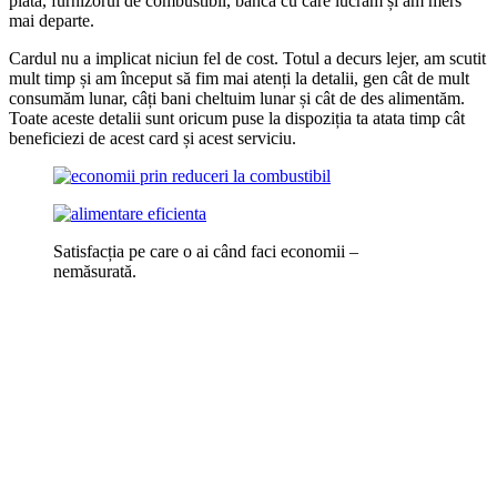
plată, furnizorul de combustibil, banca cu care lucrăm și am mers
mai departe.
Cardul nu a implicat niciun fel de cost. Totul a decurs lejer, am scutit
mult timp și am început să fim mai atenți la detalii, gen cât de mult
consumăm lunar, câți bani cheltuim lunar și cât de des alimentăm.
Toate aceste detalii sunt oricum puse la dispoziția ta atata timp cât
beneficiezi de acest card și acest serviciu.
Satisfacția pe care o ai când faci economii –
nemăsurată.