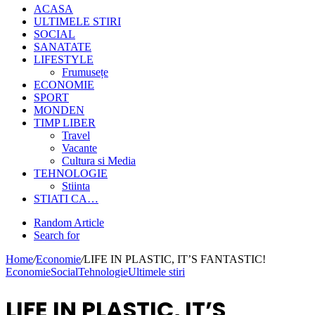
ACASA
ULTIMELE STIRI
SOCIAL
SANATATE
LIFESTYLE
Frumusețe
ECONOMIE
SPORT
MONDEN
TIMP LIBER
Travel
Vacante
Cultura si Media
TEHNOLOGIE
Stiinta
STIATI CA…
Random Article
Search for
Home
/
Economie
/
LIFE IN PLASTIC, IT’S FANTASTIC!
Economie
Social
Tehnologie
Ultimele stiri
LIFE IN PLASTIC, IT’S