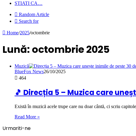
STIATI CA…
Random Article
Search for
Home
/
2025
/
octombrie
Lună:
octombrie 2025
Muzică
BlueFox News
26/10/2025
464
🎵 Direcția 5 – Muzica care uneșt
Există în muzică acele trupe care nu doar cântă, ci scriu capito
Read More »
Urmariti-ne