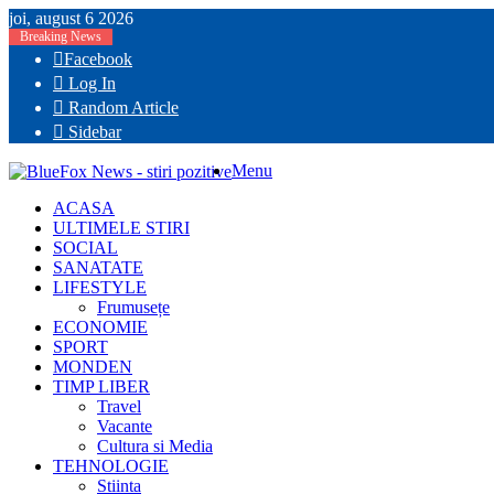
joi, august 6 2026
Breaking News
Facebook
Log In
Random Article
Sidebar
Menu
ACASA
ULTIMELE STIRI
SOCIAL
SANATATE
LIFESTYLE
Frumusețe
ECONOMIE
SPORT
MONDEN
TIMP LIBER
Travel
Vacante
Cultura si Media
TEHNOLOGIE
Stiinta