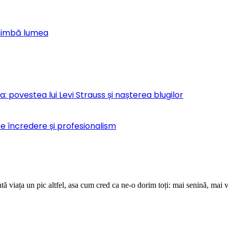
chimbă lumea
 povestea lui Levi Strauss și nașterea blugilor
pe încredere și profesionalism
ă viața un pic altfel, asa cum cred ca ne-o dorim toți: mai senină, mai v