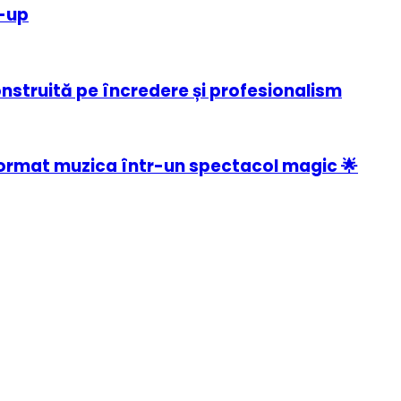
e-up
onstruită pe încredere și profesionalism
ormat muzica într-un spectacol magic 🌟