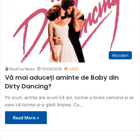
Monden
BlueFox News
10/08/2018
1.635
Vă mai aduceți aminte de Baby din
Dirty Dancing?
Pe scurt, actrița are acum 54 ani, tocmai a învins cancerul și se
pare că tocmai și-a găsit liniștea. Cu…
Read More »