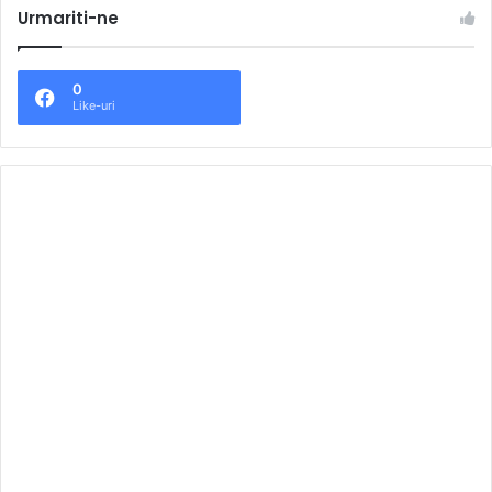
Urmariti-ne
0
Like-uri