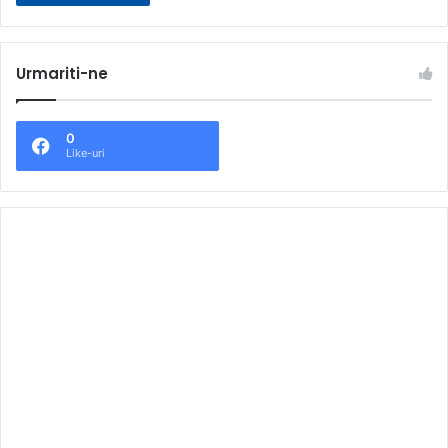
Urmariti-ne
0
Like-uri