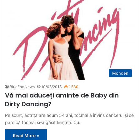
Monden
BlueFox News
10/08/2018
1.630
Vă mai aduceți aminte de Baby din
Dirty Dancing?
Pe scurt, actrița are acum 54 ani, tocmai a învins cancerul și se
pare că tocmai și-a găsit liniștea. Cu…
Read More »