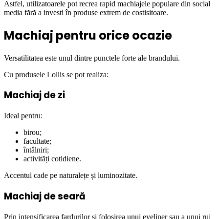
Astfel, utilizatoarele pot recrea rapid machiajele populare din social
media fără a investi în produse extrem de costisitoare.
Machiaj pentru orice ocazie
Versatilitatea este unul dintre punctele forte ale brandului.
Cu produsele Lollis se pot realiza:
Machiaj de zi
Ideal pentru:
birou;
facultate;
întâlniri;
activități cotidiene.
Accentul cade pe naturalețe și luminozitate.
Machiaj de seară
Prin intensificarea fardurilor și folosirea unui eyeliner sau a unui ruj