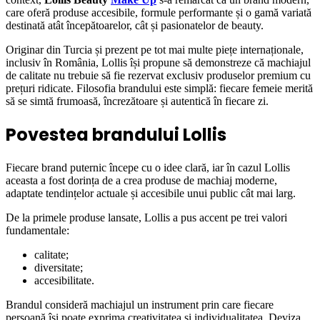
care oferă produse accesibile, formule performante și o gamă variată
destinată atât începătoarelor, cât și pasionatelor de beauty.
Originar din Turcia și prezent pe tot mai multe piețe internaționale,
inclusiv în România, Lollis își propune să demonstreze că machiajul
de calitate nu trebuie să fie rezervat exclusiv produselor premium cu
prețuri ridicate. Filosofia brandului este simplă: fiecare femeie merită
să se simtă frumoasă, încrezătoare și autentică în fiecare zi.
Povestea brandului Lollis
Fiecare brand puternic începe cu o idee clară, iar în cazul Lollis
aceasta a fost dorința de a crea produse de machiaj moderne,
adaptate tendințelor actuale și accesibile unui public cât mai larg.
De la primele produse lansate, Lollis a pus accent pe trei valori
fundamentale:
calitate;
diversitate;
accesibilitate.
Brandul consideră machiajul un instrument prin care fiecare
persoană își poate exprima creativitatea și individualitatea. Deviza