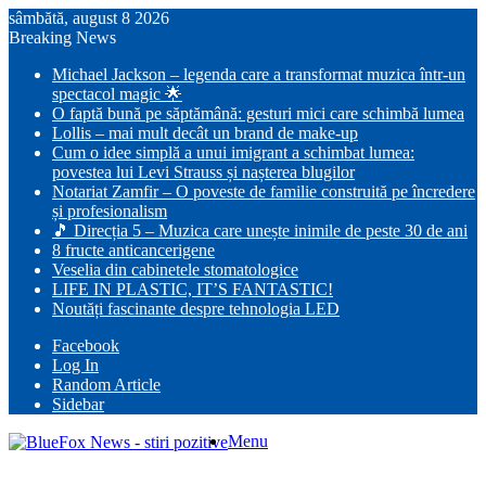
sâmbătă, august 8 2026
Breaking News
Michael Jackson – legenda care a transformat muzica într-un
spectacol magic 🌟
O faptă bună pe săptămână: gesturi mici care schimbă lumea
Lollis – mai mult decât un brand de make-up
Cum o idee simplă a unui imigrant a schimbat lumea:
povestea lui Levi Strauss și nașterea blugilor
Notariat Zamfir – O poveste de familie construită pe încredere
și profesionalism
🎵 Direcția 5 – Muzica care unește inimile de peste 30 de ani
8 fructe anticancerigene
Veselia din cabinetele stomatologice
LIFE IN PLASTIC, IT’S FANTASTIC!
Noutăți fascinante despre tehnologia LED
Facebook
Log In
Random Article
Sidebar
Menu