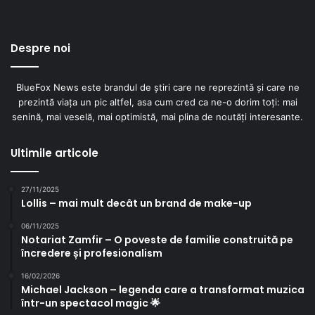
Despre noi
BlueFox News este brandul de știri care ne reprezintă și care ne
prezintă viața un pic altfel, asa cum cred ca ne-o dorim toți: mai
senină, mai veselă, mai optimistă, mai plina de noutăți interesante.
Ultimile articole
27/11/2025
Lollis – mai mult decât un brand de make-up
06/11/2025
Notariat Zamfir – O poveste de familie construită pe
încredere și profesionalism
16/02/2026
Michael Jackson – legenda care a transformat muzica
într-un spectacol magic 🌟