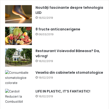
AirHelp, vă va taxa cu 25 % din suma recuperată de la
Noutăți fascinante despre tehnologia
compania aeriană. Și atunci puteți folosi despăgubirea
LED
pentru alte
destinatii de vis
și toată lumea e fericită!
16/02/2019
Simplu ca „Bună ziua” ? 🙂
8 fructe anticancerigene
06/03/2019
Restaurant Voievodal Băneasa? Da,
vă rog!
16/02/2019
AirHelp
anulate
Despăgubiri
Veselia din cabinetele stomatologice
19/02/2019
destinatii de vis
pierderea bagajelor
zboruri
zboruri întârziate
LIFE IN PLASTIC, IT’S FANTASTIC!
16/02/2019