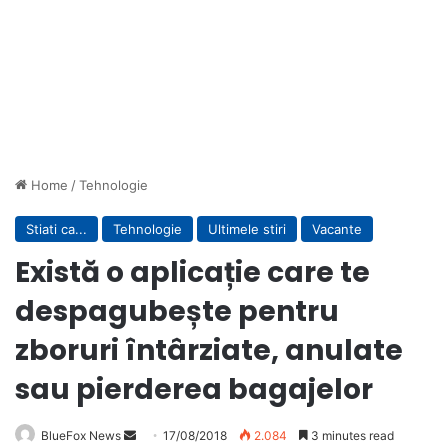
Home
/
Tehnologie
Stiati ca...
Tehnologie
Ultimele stiri
Vacante
Există o aplicație care te
despagubește pentru
zboruri întârziate, anulate
sau pierderea bagajelor
BlueFox News
Send
17/08/2018
2.084
3 minutes read