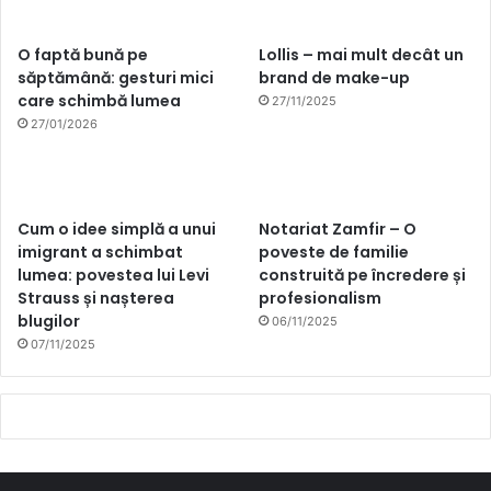
O faptă bună pe
Lollis – mai mult decât un
săptămână: gesturi mici
brand de make-up
care schimbă lumea
27/11/2025
27/01/2026
Cum o idee simplă a unui
Notariat Zamfir – O
imigrant a schimbat
poveste de familie
lumea: povestea lui Levi
construită pe încredere și
Strauss și nașterea
profesionalism
blugilor
06/11/2025
07/11/2025