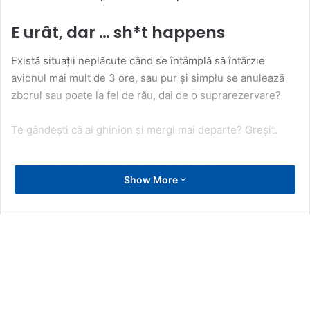
E urât, dar … sh*t happens
Există situații neplăcute când se întâmplă să întârzie
avionul mai mult de 3 ore, sau pur și simplu se anulează
zborul sau poate la fel de rău, dai de o suprarezervare?
Te gândești că ai ghinion și mergi mai departe? Greșit.
Există mai multe variante, de fapt. 87% din cei care
Show More
călătoresc cu avionul nu își cunosc drepturile, în timp ce
anual, 5 miliarde € , banii pentru compensații, rămân
nefolosiți.
Primul lucru care vă vine în minte este să contactați
compania aeriană care v-a produs neplăcerea și să o
trageți la răspundere. Corect, dar dacă nu ai nervii
necesari să te cerți sau să aștepți un răspuns din partea