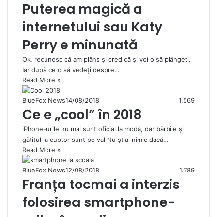
Puterea magică a
internetului sau Katy
Perry e minunată
Ok, recunosc că am plâns și cred că și voi o să plângeți.
Iar după ce o să vedeți despre…
Read More »
BlueFox News
14/08/2018
1.569
Ce e „cool” în 2018
iPhone-urile nu mai sunt oficial la modă, dar bărbile și
gătitul la cuptor sunt pe val Nu știai nimic dacă…
Read More »
BlueFox News
12/08/2018
1.789
Franța tocmai a interzis
folosirea smartphone-