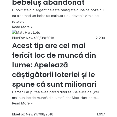
bebeluș abandonat
O polițistă din Argentina este omagiată după ce poze cu
ea alăptand un bebeluș malnutrit au devenit virale pe
rețelele…
Read More »
BlueFox News
30/08/2018
2.290
Acest tip are cel mai
fericit loc de muncă din
lume: Apelează
câștigătorii loteriei și le
spune că sunt milionari
Oamenii ar putea avea păreri diferite via-a-vis de „cel
mai bun loc de muncă din lume”, dar Matt Hart este…
Read More »
BlueFox News
17/08/2018
1.997