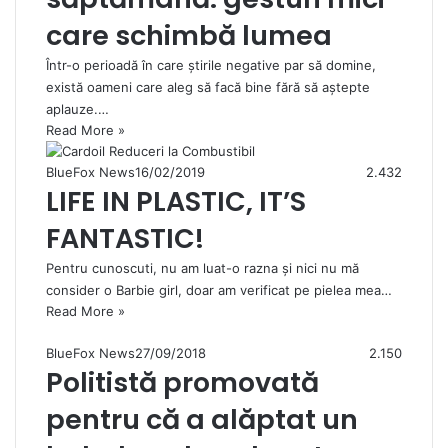
care schimbă lumea
Într-o perioadă în care știrile negative par să domine,
există oameni care aleg să facă bine fără să aștepte
aplauze.…
Read More »
BlueFox News
16/02/2019
2.432
LIFE IN PLASTIC, IT’S
FANTASTIC!
Pentru cunoscuti, nu am luat-o razna și nici nu mă
consider o Barbie girl, doar am verificat pe pielea mea…
Read More »
BlueFox News
27/09/2018
2.150
Politistă promovată
pentru că a alăptat un