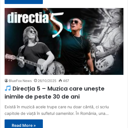
BlueFox News
26/10/2025
467
Direcția 5 – Muzica care unește
inimile de peste 30 de ani
Există în muzică acele trupe care nu doar cântă, ci scriu
capitole de viață în sufletul oamenilor. În România, una…
Read More »