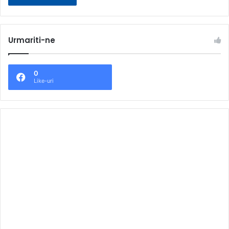
Urmariti-ne
0
Like-uri