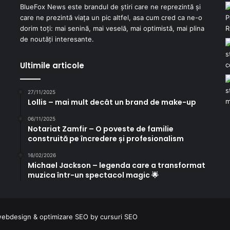
BlueFox News este brandul de știri care ne reprezintă și
care ne prezintă viața un pic altfel, asa cum cred ca ne-o
dorim toți: mai senină, mai veselă, mai optimistă, mai plina
de noutăți interesante.
Ultimile articole
27/11/2025
Lollis – mai mult decât un brand de make-up
06/11/2025
Notariat Zamfir – O poveste de familie
construită pe încredere și profesionalism
16/02/2026
Michael Jackson – legenda care a transformat
muzica într-un spectacol magic 🌟
ebdesign
&
optimizare SEO
by
cursuri SEO