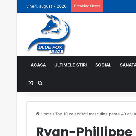
vineri, august 7 2026
Breaking News
O faptă bună pe
ACASA
ULTIMELE STIRI
SOCIAL
SANAT
Random Article
Search for
Home
/
Top 10 celebrități masculine peste 40 ani a
Ryan-Phillippe