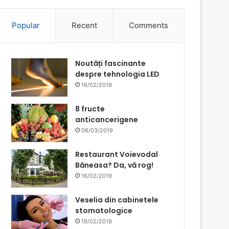
Popular
Recent
Comments
Noutăți fascinante
despre tehnologia LED
16/02/2019
8 fructe
anticancerigene
06/03/2019
Restaurant Voievodal
Băneasa? Da, vă rog!
16/02/2019
Veselia din cabinetele
stomatologice
19/02/2019