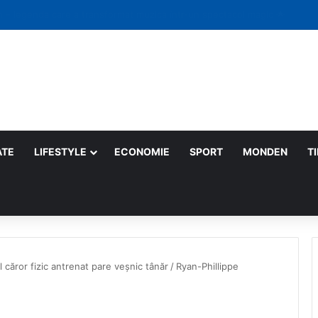
 săptămână: gesturi mici care schimbă lumea
ATE
LIFESTYLE
ECONOMIE
SPORT
MONDEN
T
l căror fizic antrenat pare veșnic tânăr
/
Ryan-Phillippe