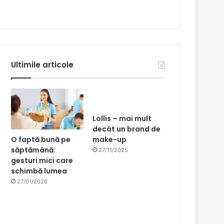
Ultimile articole
Lollis – mai mult
decât un brand de
O faptă bună pe
make-up
săptămână:
27/11/2025
gesturi mici care
schimbă lumea
27/01/2026