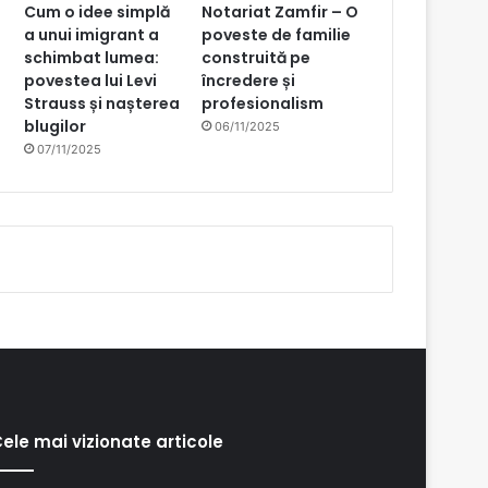
Cum o idee simplă
Notariat Zamfir – O
a unui imigrant a
poveste de familie
schimbat lumea:
construită pe
povestea lui Levi
încredere și
Strauss și nașterea
profesionalism
blugilor
06/11/2025
07/11/2025
ele mai vizionate articole