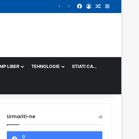
Facebook
Log In
Random Article
Sidebar
IMP LIBER
TEHNOLOGIE
STIATI CA…
Urmariti-ne
0