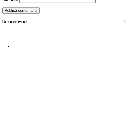
Urmariti-ne
0
Like-uri