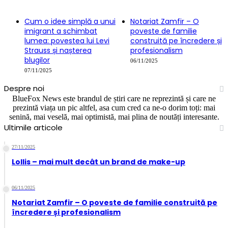
Cum o idee simplă a unui
Notariat Zamfir – O
imigrant a schimbat
poveste de familie
lumea: povestea lui Levi
construită pe încredere și
Strauss și nașterea
profesionalism
blugilor
06/11/2025
07/11/2025
Despre noi
BlueFox News este brandul de știri care ne reprezintă și care ne
prezintă viața un pic altfel, asa cum cred ca ne-o dorim toți: mai
senină, mai veselă, mai optimistă, mai plina de noutăți interesante.
Ultimile articole
27/11/2025
Lollis – mai mult decât un brand de make-up
06/11/2025
Notariat Zamfir – O poveste de familie construită pe
încredere și profesionalism