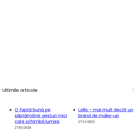
Ultimile articole
O faptă bună pe
Lollis – mai mult decât un
săptămână: gesturi mici
brand de make-up
care schimbă lumea
27/11/2025
27/01/2026