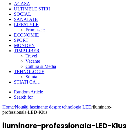
ACASA
ULTIMELE STIRI
SOCIAL
SANATATE
LIFESTYLE
Frumusețe
ECONOMIE
SPORT
MONDEN
TIMP LIBER
Travel
Vacante
Cultura si Media
TEHNOLOGIE
Stiinta
STIATI CA…
Random Article
Search for
Home
/
Noutăți fascinante despre tehnologia LED
/
iluminare-
professionala-LED-Klus
iluminare-professionala-LED-Klus