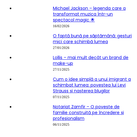
Michael Jackson – legenda care a
transformat muzica într-un
spectacol magic 🌟
16/02/2026
O faptă bună pe săptămână: gesturi
mici care schimbă lumea
27/01/2026
Lollis – mai mult decât un brand de
make-up
27/11/2025
Cum o idee simplă a unui imigrant a
schimbat lumea: povestea lui Levi
Strauss și nașterea blugilor
07/11/2025
Notariat Zamfir – O poveste de
familie construită pe încredere și
profesionalism
06/11/2025