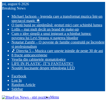
joi, august 6 2026
Breaking News
Michael Jackson – legenda care a transformat muzica într-un
spectacol magic 🌟
O faptă bună pe săptămână: gesturi mici care schimbă lumea
Lollis – mai mult decât un brand de make-up
Cum o idee simplă a unui imigrant a schimbat lumea:
povestea lui Levi Strauss și nașterea blugilor
Notariat Zamfir – O poveste de familie construită pe încredere
și profesionalism
🎵 Direcția 5 – Muzica care unește inimile de peste 30 de ani
8 fructe anticancerigene
Veselia din cabinetele stomatologice
LIFE IN PLASTIC, IT’S FANTASTIC!
Noutăți fascinante despre tehnologia LED
Facebook
Log In
Random Article
Sidebar
Menu