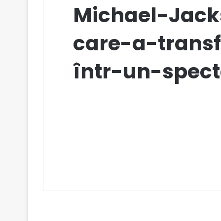
Michael-Jac
care-a-trans
într-un-spec