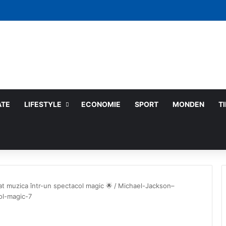
ATE
LIFESTYLE
ECONOMIE
SPORT
MONDEN
T
t muzica într-un spectacol magic 🌟
/
Michael-Jackson–
ol-magic-7