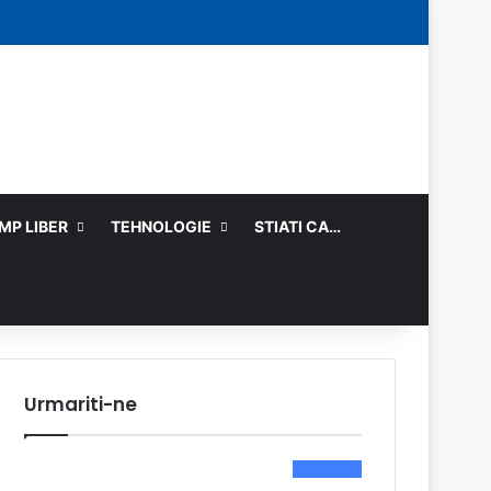
Facebook
Log In
Random Article
Sidebar
IMP LIBER
TEHNOLOGIE
STIATI CA…
Urmariti-ne
0
Like-uri