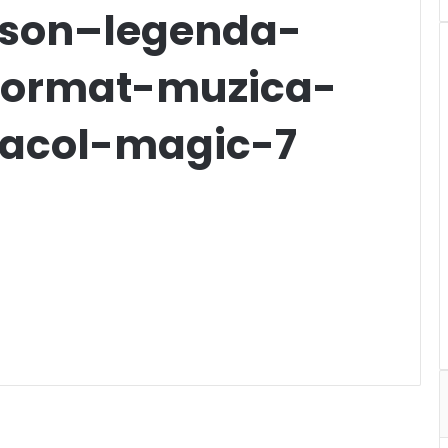
kson–legenda-
format-muzica-
tacol-magic-7