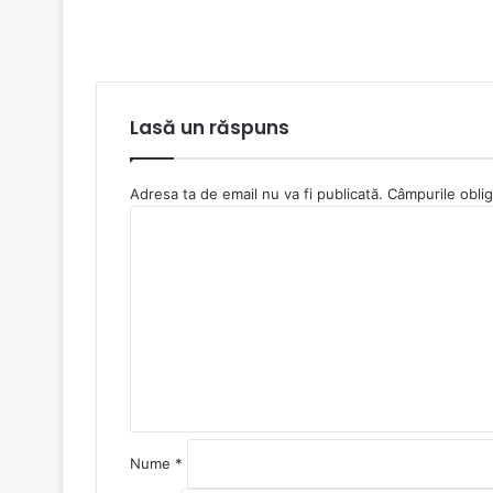
Lasă un răspuns
Adresa ta de email nu va fi publicată.
Câmpurile oblig
C
o
m
e
n
t
a
r
i
u
*
Nume
*