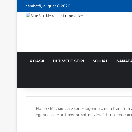
sâmbătă, august 8 2026
ACASA
ULTIMELE STIRI
SOCIAL
SANAT
Random Article
Search for
Home
/
Michael Jackson – legenda care a transforma
legenda-care-a-transformat-muzica-într-un-spectac