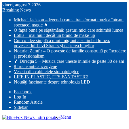
vineri, august 7 2026
Breaking News
Michael Jackson – legenda care a transformat muzica într-un
spectacol magic 🌟
O faptă bună pe săptămână: gesturi mici care schimbă lumea
Lollis – mai mult decât un brand de make-up
Cum o idee simplă a unui imigrant a schimbat lumea:
povestea lui Levi Strauss și nașterea blugilor
Notariat Zamfir – O poveste de familie construită pe încredere
și profesionalism
🎵 Direcția 5 – Muzica care unește inimile de peste 30 de ani
8 fructe anticancerigene
Veselia din cabinetele stomatologice
LIFE IN PLASTIC, IT’S FANTASTIC!
Noutăți fascinante despre tehnologia LED
Facebook
Log In
Random Article
Sidebar
Menu