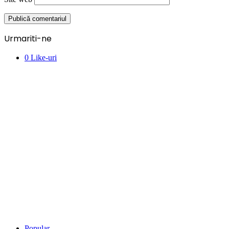
Urmariti-ne
0
Like-uri
Popular