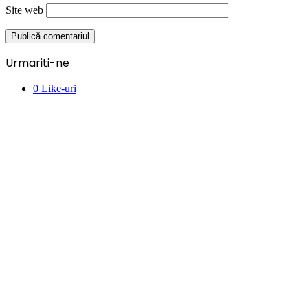
Site web
Urmariti-ne
0
Like-uri