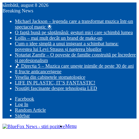
sâmbătă, august 8 2026
Breaking News
Michael Jackson – legenda care a transformat muzica într-un
spectacol magic 🌟
O faptă bună pe săptămână: gesturi mici care schimbă lumea
Lollis – mai mult decât un brand de make-up
Cum o idee simplă a unui imigrant a schimbat lumea:
povestea lui Levi Strauss și nașterea blugilor
Notariat Zamfir – O poveste de familie construită pe încredere
și profesionalism
🎵 Direcția 5 – Muzica care unește inimile de peste 30 de ani
8 fructe anticancerigene
Veselia din cabinetele stomatologice
LIFE IN PLASTIC, IT’S FANTASTIC!
Noutăți fascinante despre tehnologia LED
Facebook
Log In
Random Article
Sidebar
Menu