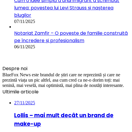
Cum o idee simplă a unui imigrant a schimbat
lumea: povestea lui Levi Strauss și nașterea
blugilor
07/11/2025
Notariat Zamfir – O poveste de familie construită
pe încredere și profesionalism
06/11/2025
Despre noi
BlueFox News este brandul de știri care ne reprezintă și care ne
prezintă viața un pic altfel, asa cum cred ca ne-o dorim toți: mai
senină, mai veselă, mai optimistă, mai plina de noutăți interesante.
Ultimile articole
27/11/2025
Lollis – mai mult decât un brand de
make-up