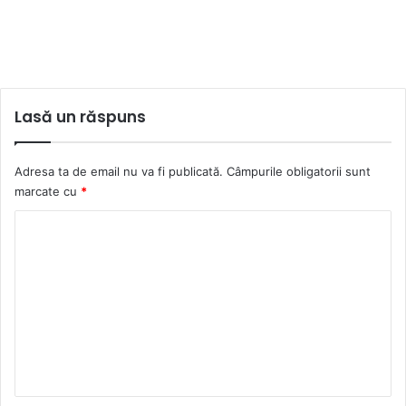
Lasă un răspuns
Adresa ta de email nu va fi publicată.
Câmpurile obligatorii sunt
marcate cu
*
C
o
m
e
n
t
a