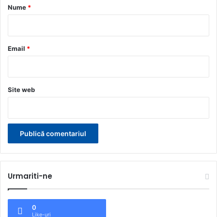
r
Nume
*
i
u
*
Email
*
Site web
Urmariti-ne
0
Like-uri