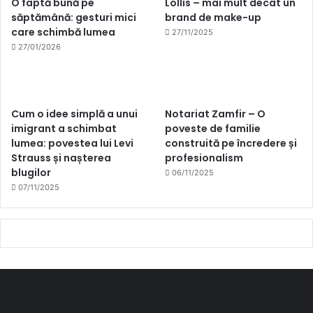
O faptă bună pe
Lollis – mai mult decât un
săptămână: gesturi mici
brand de make-up
care schimbă lumea
27/11/2025
27/01/2026
Cum o idee simplă a unui
Notariat Zamfir – O
imigrant a schimbat
poveste de familie
lumea: povestea lui Levi
construită pe încredere și
Strauss și nașterea
profesionalism
blugilor
06/11/2025
07/11/2025