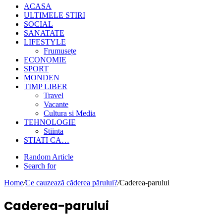
ACASA
ULTIMELE STIRI
SOCIAL
SANATATE
LIFESTYLE
Frumusețe
ECONOMIE
SPORT
MONDEN
TIMP LIBER
Travel
Vacante
Cultura si Media
TEHNOLOGIE
Stiinta
STIATI CA…
Random Article
Search for
Home
/
Ce cauzează căderea părului?
/
Caderea-parului
Caderea-parului