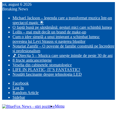
joi, august 6 2026
Breaking News
Michael Jackson – legenda care a transformat muzica într-un
spectacol magic 🌟
O faptă bună pe săptămână: gesturi mici care schimbă lumea
Lollis – mai mult decât un brand de make-up
Cum o idee simplă a unui imigrant a schimbat lumea:
povestea lui Levi Strauss și nașterea blugilor
Notariat Zamfir – O poveste de familie construită pe încredere
și profesionalism
🎵 Direcția 5 – Muzica care unește inimile de peste 30 de ani
8 fructe anticancerigene
Veselia din cabinetele stomatologice
LIFE IN PLASTIC, IT’S FANTASTIC!
Noutăți fascinante despre tehnologia LED
Facebook
Log In
Random Article
Sidebar
Menu