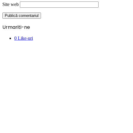
Site web
Urmariti-ne
0
Like-uri