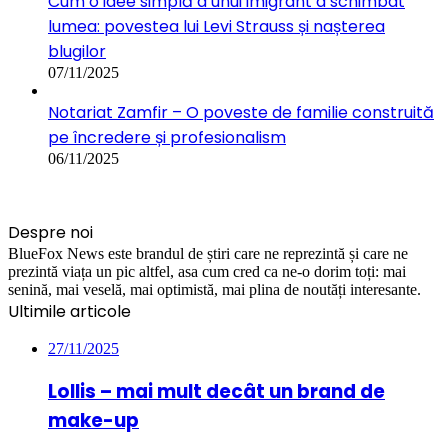
Cum o idee simplă a unui imigrant a schimbat
lumea: povestea lui Levi Strauss și nașterea
blugilor
07/11/2025
Notariat Zamfir – O poveste de familie construită
pe încredere și profesionalism
06/11/2025
Despre noi
BlueFox News este brandul de știri care ne reprezintă și care ne
prezintă viața un pic altfel, asa cum cred ca ne-o dorim toți: mai
senină, mai veselă, mai optimistă, mai plina de noutăți interesante.
Ultimile articole
27/11/2025
Lollis – mai mult decât un brand de
make-up