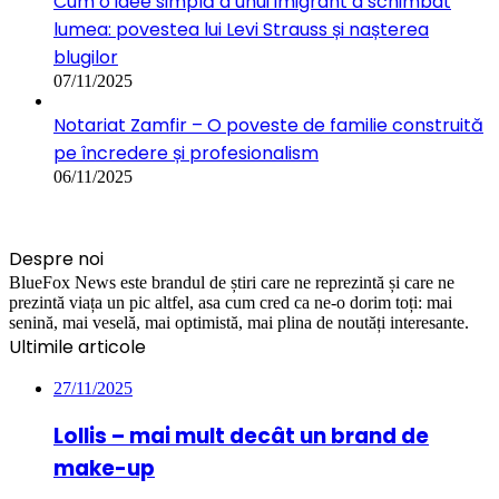
Cum o idee simplă a unui imigrant a schimbat
lumea: povestea lui Levi Strauss și nașterea
blugilor
07/11/2025
Notariat Zamfir – O poveste de familie construită
pe încredere și profesionalism
06/11/2025
Despre noi
BlueFox News este brandul de știri care ne reprezintă și care ne
prezintă viața un pic altfel, asa cum cred ca ne-o dorim toți: mai
senină, mai veselă, mai optimistă, mai plina de noutăți interesante.
Ultimile articole
27/11/2025
Lollis – mai mult decât un brand de
make-up