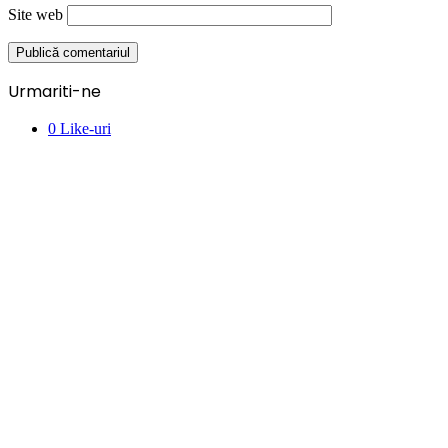
Site web
Urmariti-ne
0
Like-uri