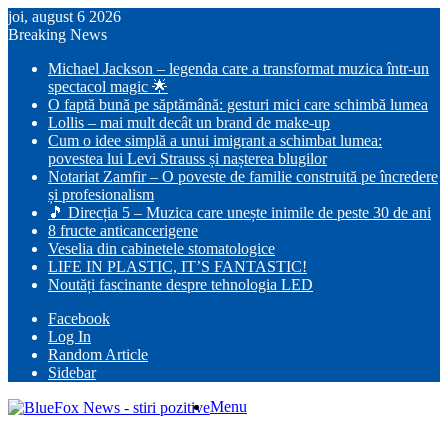
joi, august 6 2026
Breaking News
Michael Jackson – legenda care a transformat muzica într-un
spectacol magic 🌟
O faptă bună pe săptămână: gesturi mici care schimbă lumea
Lollis – mai mult decât un brand de make-up
Cum o idee simplă a unui imigrant a schimbat lumea:
povestea lui Levi Strauss și nașterea blugilor
Notariat Zamfir – O poveste de familie construită pe încredere
și profesionalism
🎵 Direcția 5 – Muzica care unește inimile de peste 30 de ani
8 fructe anticancerigene
Veselia din cabinetele stomatologice
LIFE IN PLASTIC, IT’S FANTASTIC!
Noutăți fascinante despre tehnologia LED
Facebook
Log In
Random Article
Sidebar
Menu