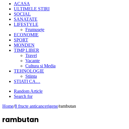
ACASA
ULTIMELE STIRI
SOCIAL
SANATATE
LIFESTYLE
Frumusețe
ECONOMIE
SPORT
MONDEN
TIMP LIBER
Travel
Vacante
Cultura si Media
TEHNOLOGIE
Stiinta
STIATI CA…
Random Article
Search for
Home
/
8 fructe anticancerigene
/
rambutan
rambutan