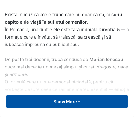
Există în muzică acele trupe care nu doar cântă, ci
scriu
capitole de viață în sufletul oamenilor
.
În România, una dintre ele este fără îndoială
Direcția 5
— o
formație care a învățat să trăiască, să crească și să
iubească împreună cu publicul său.
De peste trei decenii, trupa condusă de
Marian Ionescu
duce mai departe un mesaj simplu și curat:
dragoste, pace
și armonie
.
O formulă care nu s-a demodat niciodată, pentru că
vorbește despre ceea ce rămâne mereu esențial —
emoția
umană
.
Show More
🌙 De unde a început drumul
Era începutul anilor ’90, o perioadă tulbure, dar plină de