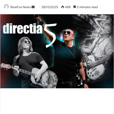
BlueFox News
Send
26/10/2025
468
3 minutes read
an
email