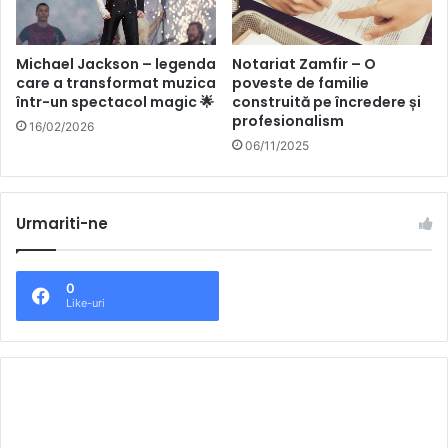
recunoștință. Pentru viață, pentru
s
t
oameni, pentru fiecare suflet care
e
Michael Jackson – legenda
Notariat Zamfir – O
ne ascultă.”
d
care a transformat muzica
poveste de familie
e
într-un spectacol magic 🌟
construită pe încredere și
—
Marian Ionescu
f
profesionalism
16/02/2026
a
06/11/2025
m
i
Poate acesta e secretul longevității lor. Nu au cântat
l
niciodată pentru glorie, ci pentru a rămâne aproape de
i
Urmariti-ne
oameni.
e
c
o
0
n
Like-uri
s
t
r
u
i
t