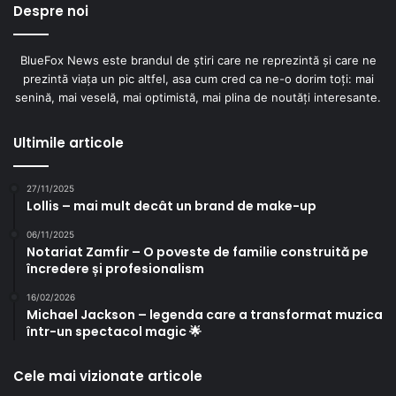
Despre noi
BlueFox News este brandul de știri care ne reprezintă și care ne
prezintă viața un pic altfel, asa cum cred ca ne-o dorim toți: mai
senină, mai veselă, mai optimistă, mai plina de noutăți interesante.
Ultimile articole
27/11/2025
Lollis – mai mult decât un brand de make-up
06/11/2025
Notariat Zamfir – O poveste de familie construită pe
încredere și profesionalism
16/02/2026
🌻 O poveste despre iubire, nu
Michael Jackson – legenda care a transformat muzica
într-un spectacol magic 🌟
despre timp
Cele mai vizionate articole
Sunt peste 30 de ani de muzică, dar ceea ce Direcția 5