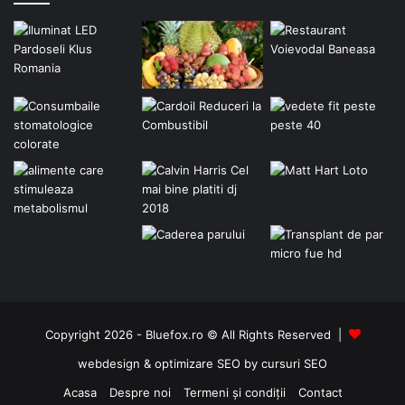
oferă astăzi nu e nostalgie. E
continuitate
.
Într-o lume grăbită, vocea lor pare un refugiu.
Un memento că frumusețea nu se demodează, că iubirea
nu are vârstă și că oamenii buni nu încetează niciodată să
creeze lumină în jurul lor.
Poate că acesta e cel mai mare merit al formației:
a reușit
să transforme timpul în emoție și emoția în speranță
.
🌟 Direcția 5 – dragoste, pace
și armonie
Copyright 2026 - Bluefox.ro © All Rights Reserved |
webdesign
&
optimizare SEO
by
cursuri SEO
Acasa
Despre noi
Termeni și condiții
Contact
„Pentru că mă face să simt.”