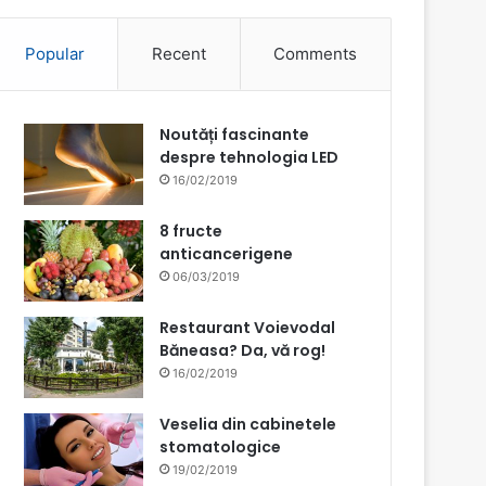
Popular
Recent
Comments
Noutăți fascinante
despre tehnologia LED
16/02/2019
8 fructe
anticancerigene
06/03/2019
Restaurant Voievodal
Băneasa? Da, vă rog!
16/02/2019
Veselia din cabinetele
stomatologice
19/02/2019