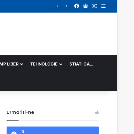
Facebook
Log In
Random Article
Sidebar
IMP LIBER
TEHNOLOGIE
STIATI CA…
Urmariti-ne
0