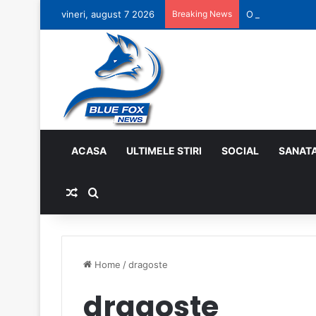
vineri, august 7 2026
Breaking News
O faptă bună pe
ACASA
ULTIMELE STIRI
SOCIAL
SANAT
Random Article
Search for
Home
/
dragoste
dragoste