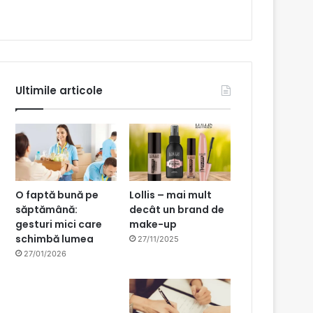
Ultimile articole
O faptă bună pe
Lollis – mai mult
săptămână:
decât un brand de
gesturi mici care
make-up
schimbă lumea
27/11/2025
27/01/2026