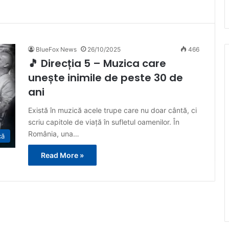
BlueFox News
26/10/2025
466
🎵 Direcția 5 – Muzica care
unește inimile de peste 30 de
ani
Există în muzică acele trupe care nu doar cântă, ci
scriu capitole de viață în sufletul oamenilor. În
România, una…
că
Read More »