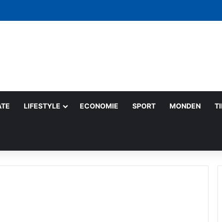
 săptămână: gesturi mici care schimbă lumea
ATE
LIFESTYLE
ECONOMIE
SPORT
MONDEN
T