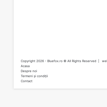
Copyright 2026 - Bluefox.ro © All Rights Reserved |
we
Acasa
Despre noi
Termeni și condiții
Contact
Back
to
top
button