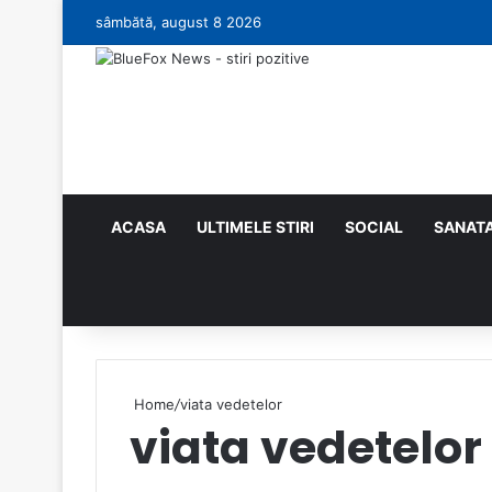
sâmbătă, august 8 2026
ACASA
ULTIMELE STIRI
SOCIAL
SANAT
Random Article
Search for
Home
/
viata vedetelor
viata vedetelor