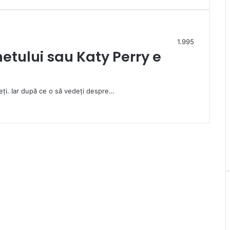
1.995
etului sau Katy Perry e
eți. Iar după ce o să vedeți despre…