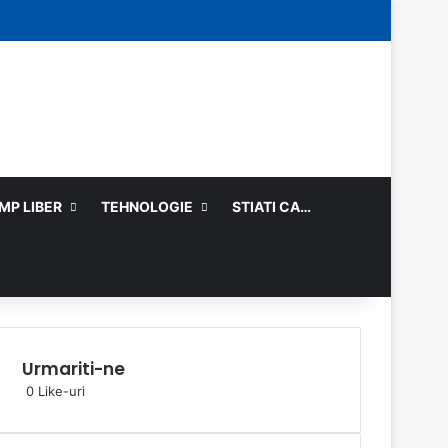
Facebook
Log In
Random Article
Sidebar
IMP LIBER
TEHNOLOGIE
STIATI CA…
Urmariti-ne
0
Like-uri