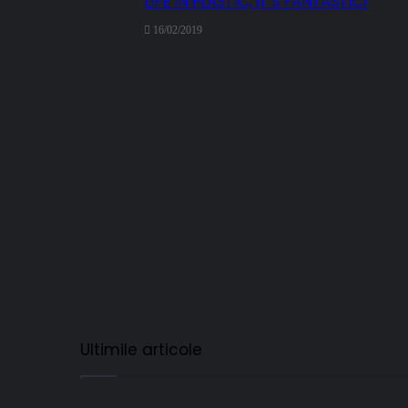
LIFE IN PLASTIC, IT’S FANTASTIC!
16/02/2019
Ultimile articole