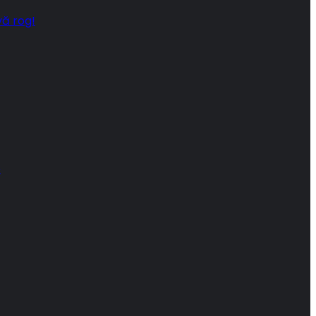
vă rog!
e