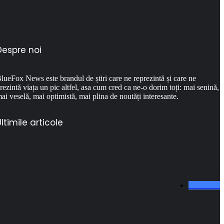
Despre noi
lueFox News este brandul de știri care ne reprezintă și care ne
rezintă viața un pic altfel, asa cum cred ca ne-o dorim toți: mai senină,
ai veselă, mai optimistă, mai plina de noutăți interesante.
ltimile articole
0
Like-uri