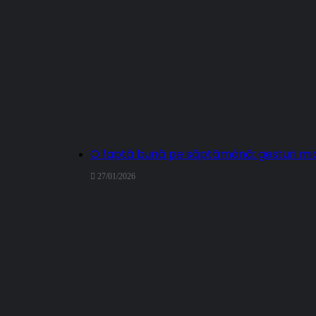
O faptă bună pe săptămână: gesturi mi
27/01/2026