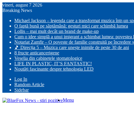
vineri, august 7 2026
Breaking News
Michael Jackson – legenda care a transformat muzica într-un s
O faptă bună pe săptămână: gesturi mici care schimbă lumea
Lollis – mai mult decât un brand de make-up
Cum o idee simplă a unui imigrant a schimbat lumea: povestea lu
Notariat Zamfir – O poveste de familie construită pe încredere ș
🎵 Direcția 5 – Muzica care unește inimile de peste 30 de ani
8 fructe anticancerigene
Veselia din cabinetele stomatologice
LIFE IN PLASTIC, IT’S FANTASTIC!
Noutăți fascinante despre tehnologia LED
Log In
Random Article
Sidebar
Menu