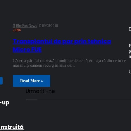
BlueFox News
09/08/2018
2.096
Transplantul de par prin tehnica
B
Micro FUE
p
m
Căderea părului cauzează o mulțime de neplăceri, așa că din ce în ce
mai mulți oameni recurg in ziua de…
U
Read More »
Urmariti-ne
e-up
onstruită