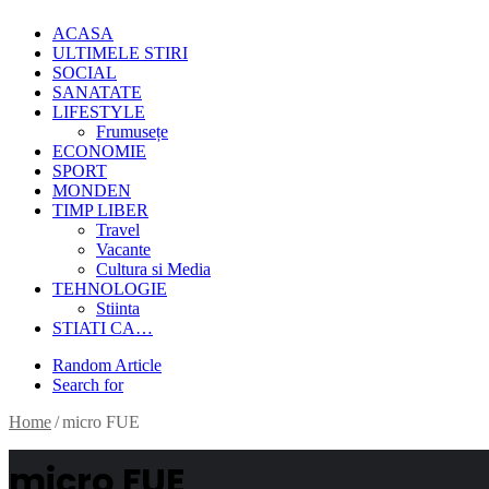
ACASA
ULTIMELE STIRI
SOCIAL
SANATATE
LIFESTYLE
Frumusețe
ECONOMIE
SPORT
MONDEN
TIMP LIBER
Travel
Vacante
Cultura si Media
TEHNOLOGIE
Stiinta
STIATI CA…
Random Article
Search for
Home
/
micro FUE
micro FUE