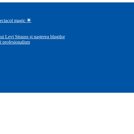
pectacol magic 🌟
i Levi Strauss și nașterea blugilor
i profesionalism