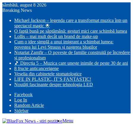
sâmbătă, august 8 2026
Breaking News
Michael Jackson – legenda care a transformat muzica într-un
spectacol magic 🌟
O faptă bună pe săptămână: gesturi mici care schimbă lumea
Lollis – mai mult decât un brand de make-up
Cum o idee simplă a unui imigrant a schimbat lumea:
povestea lui Levi Strauss și nașterea blugilor
Notariat Zamfir – O poveste de familie construită pe încredere
și profesionalism
🎵 Direcția 5 – Muzica care unește inimile de peste 30 de ani
8 fructe anticancerigene
Veselia din cabinetele stomatologice
LIFE IN PLASTIC, IT’S FANTASTIC!
Noutăți fascinante despre tehnologia LED
Facebook
Log In
Random Article
Sidebar
Menu