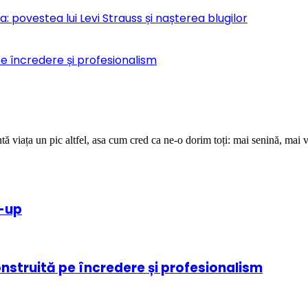
 povestea lui Levi Strauss și nașterea blugilor
pe încredere și profesionalism
ă viața un pic altfel, asa cum cred ca ne-o dorim toți: mai senină, mai v
e-up
onstruită pe încredere și profesionalism