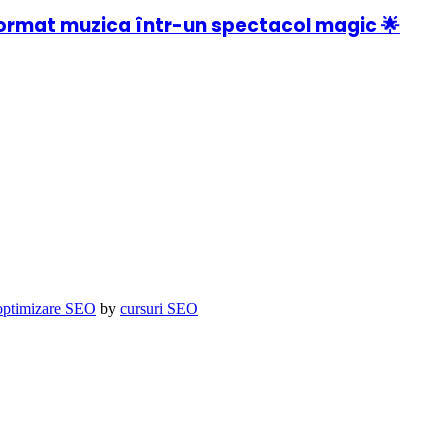
ormat muzica într-un spectacol magic 🌟
optimizare SEO
by
cursuri SEO