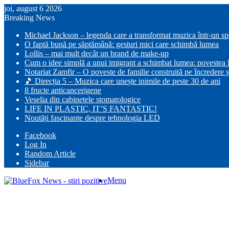
joi, august 6 2026
Breaking News
Michael Jackson – legenda care a transformat muzica într-un s
O faptă bună pe săptămână: gesturi mici care schimbă lumea
Lollis – mai mult decât un brand de make-up
Cum o idee simplă a unui imigrant a schimbat lumea: povestea lu
Notariat Zamfir – O poveste de familie construită pe încredere ș
🎵 Direcția 5 – Muzica care unește inimile de peste 30 de ani
8 fructe anticancerigene
Veselia din cabinetele stomatologice
LIFE IN PLASTIC, IT’S FANTASTIC!
Noutăți fascinante despre tehnologia LED
Facebook
Log In
Random Article
Sidebar
Menu