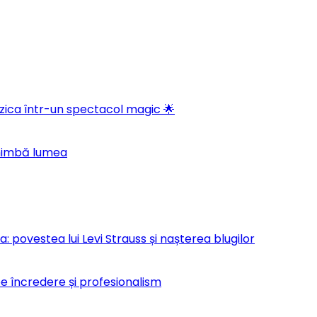
ica într-un spectacol magic 🌟
chimbă lumea
 povestea lui Levi Strauss și nașterea blugilor
pe încredere și profesionalism