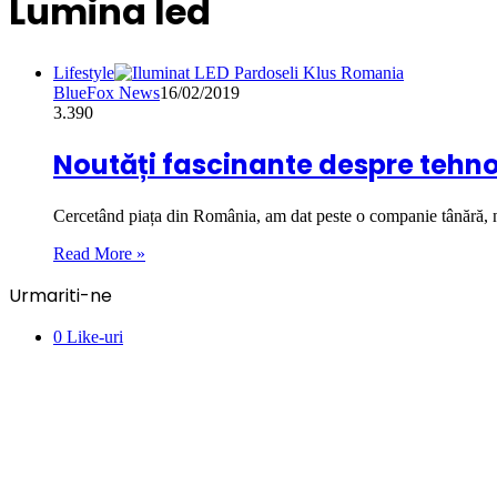
Lumina led
Lifestyle
BlueFox News
16/02/2019
3.390
Noutăți fascinante despre tehno
Cercetând piața din România, am dat peste o companie tânără, 
Read More »
Urmariti-ne
0
Like-uri