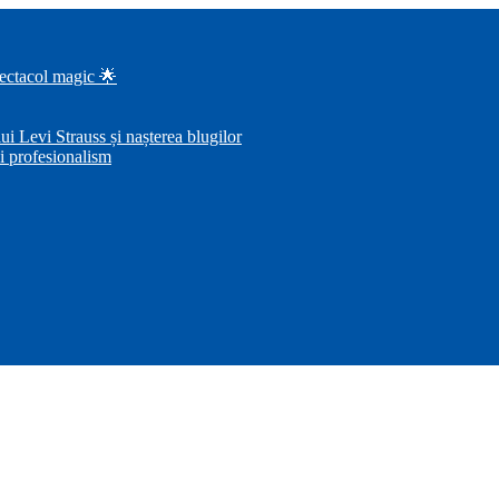
pectacol magic 🌟
i Levi Strauss și nașterea blugilor
i profesionalism