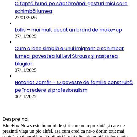
O faptă bună pe săptămână: gesturi mici care
schimbă lumea
27/01/2026
Lollis – mai mult decât un brand de make-up
27/11/2025
Cum o idee simplă a unui imigrant a schimbat
lumea: povestea lui Levi Strauss și nașterea
blugilor
07/11/2025
Notariat Zamfir – O poveste de familie construită
pe încredere și profesionalism
06/11/2025
Despre noi
BlueFox News este brandul de știri care ne reprezintă și care ne
prezintă viața un pic altfel, asa cum cred ca ne-o dorim toți: mai
senină, mai veselă, mai optimistă, mai plina de noutăți interesante.