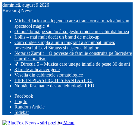
duminică, august 9 2026
Breaking News
Michael Jackson – legenda care a transformat muzica într-un
spectacol magic 🌟
O faptă bună pe săptămână: gesturi mici care schimbă lumea
Lollis – mai mult decât un brand de make-up
Cum o idee simplă a unui imigrant a schimbat lumea:
povestea lui Levi Strauss și nașterea blugilor
Notariat Zamfir – O poveste de familie construită pe încredere
și profesionalism
🎵 Direcția 5 – Muzica care unește inimile de peste 30 de ani
8 fructe anticancerigene
Veselia din cabinetele stomatologice
LIFE IN PLASTIC, IT’S FANTASTIC!
Noutăți fascinante despre tehnologia LED
Facebook
Log In
Random Article
Sidebar
Menu