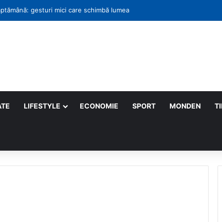
decât un brand de make-up
ATE
LIFESTYLE
ECONOMIE
SPORT
MONDEN
T