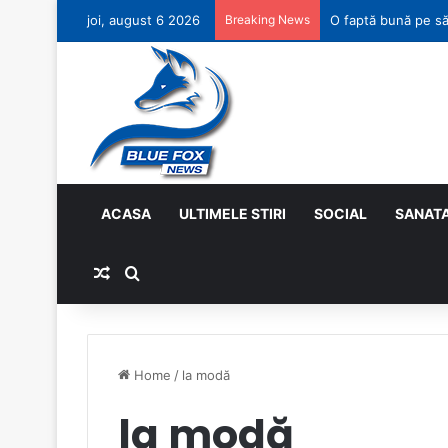
joi, august 6 2026
Breaking News
Lollis – mai mult 
ACASA
ULTIMELE STIRI
SOCIAL
SANAT
Random Article
Search for
Home
/
la modă
la modă