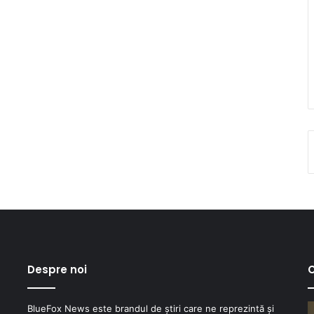
Despre noi
C
BlueFox News este brandul de știri care ne reprezintă și