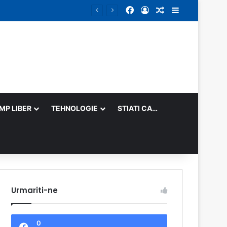
Facebook
Log In
Random Article
Sidebar
IMP LIBER
TEHNOLOGIE
STIATI CA…
Urmariti-ne
0