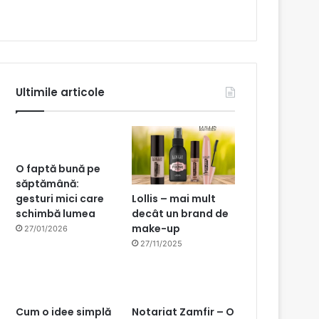
Ultimile articole
O faptă bună pe
săptămână:
Lollis – mai mult
gesturi mici care
decât un brand de
schimbă lumea
make-up
27/01/2026
27/11/2025
Cum o idee simplă
Notariat Zamfir – O