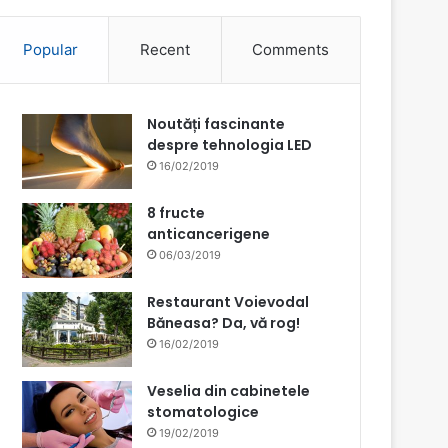
Popular
Recent
Comments
Noutăți fascinante
despre tehnologia LED
16/02/2019
8 fructe
anticancerigene
06/03/2019
Restaurant Voievodal
Băneasa? Da, vă rog!
16/02/2019
Veselia din cabinetele
stomatologice
19/02/2019