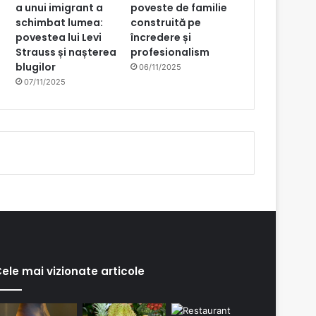
a unui imigrant a
poveste de familie
schimbat lumea:
construită pe
povestea lui Levi
încredere și
Strauss și nașterea
profesionalism
blugilor
06/11/2025
07/11/2025
ele mai vizionate articole