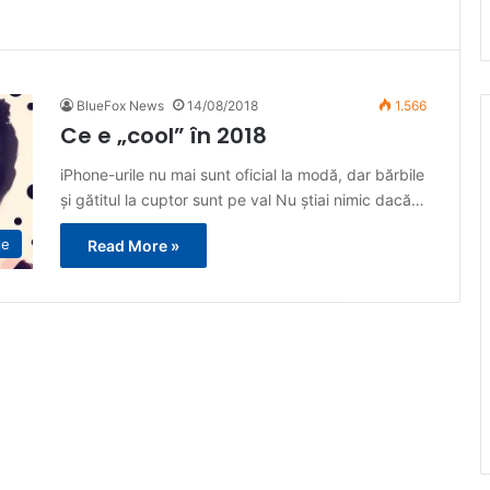
BlueFox News
14/08/2018
1.566
Ce e „cool” în 2018
iPhone-urile nu mai sunt oficial la modă, dar bărbile
și gătitul la cuptor sunt pe val Nu știai nimic dacă…
le
Read More »