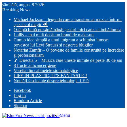
sâmbătă, august 8 2026
Breaking News
Michael Jackson – legenda care a transformat muzica într-un
spectacol magic 🌟
O faptă bună pe săptămână: gesturi mici care schimbă lumea
Lollis – mai mult decât un brand de make-up
Cum o idee simplă a unui imigrant a schimbat lumea:
povestea lui Levi Strauss și nașterea blugilor
Notariat Zamfir – O poveste de familie construită pe încredere
și profesionalism
🎵 Direcția 5 – Muzica care unește inimile de peste 30 de ani
8 fructe anticancerigene
Veselia din cabinetele stomatologice
LIFE IN PLASTIC, IT’S FANTASTIC!
Noutăți fascinante despre tehnologia LED
Facebook
Log In
Random Article
Sidebar
Menu