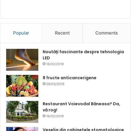
Popular
Recent
Comments
Noutăți fascinante despre tehnologia
LED
16/02/2019
8 fructe anticancerigene
06/03/2019
Restaurant Voievodal Băneasa? Da,
vă rog!
16/02/2019
Veselia din cabinetele stomatologice