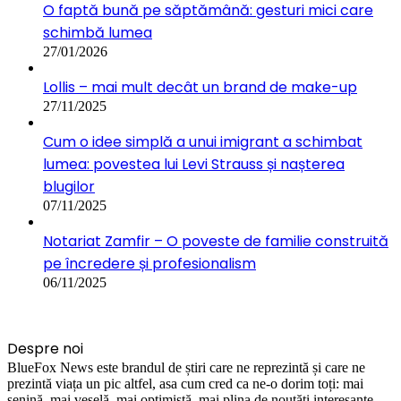
O faptă bună pe săptămână: gesturi mici care
schimbă lumea
27/01/2026
Lollis – mai mult decât un brand de make-up
27/11/2025
Cum o idee simplă a unui imigrant a schimbat
lumea: povestea lui Levi Strauss și nașterea
blugilor
07/11/2025
Notariat Zamfir – O poveste de familie construită
pe încredere și profesionalism
06/11/2025
Despre noi
BlueFox News este brandul de știri care ne reprezintă și care ne
prezintă viața un pic altfel, asa cum cred ca ne-o dorim toți: mai
senină, mai veselă, mai optimistă, mai plina de noutăți interesante.