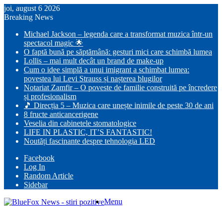
joi, august 6 2026
Breaking News
Michael Jackson – legenda care a transformat muzica într-un
spectacol magic 🌟
O faptă bună pe săptămână: gesturi mici care schimbă lumea
Lollis – mai mult decât un brand de make-up
Cum o idee simplă a unui imigrant a schimbat lumea:
povestea lui Levi Strauss și nașterea blugilor
Notariat Zamfir – O poveste de familie construită pe încredere
și profesionalism
🎵 Direcția 5 – Muzica care unește inimile de peste 30 de ani
8 fructe anticancerigene
Veselia din cabinetele stomatologice
LIFE IN PLASTIC, IT’S FANTASTIC!
Noutăți fascinante despre tehnologia LED
Facebook
Log In
Random Article
Sidebar
Menu