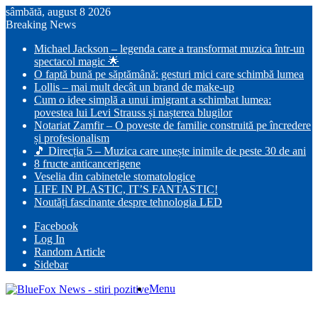
sâmbătă, august 8 2026
Breaking News
Michael Jackson – legenda care a transformat muzica într-un
spectacol magic 🌟
O faptă bună pe săptămână: gesturi mici care schimbă lumea
Lollis – mai mult decât un brand de make-up
Cum o idee simplă a unui imigrant a schimbat lumea:
povestea lui Levi Strauss și nașterea blugilor
Notariat Zamfir – O poveste de familie construită pe încredere
și profesionalism
🎵 Direcția 5 – Muzica care unește inimile de peste 30 de ani
8 fructe anticancerigene
Veselia din cabinetele stomatologice
LIFE IN PLASTIC, IT’S FANTASTIC!
Noutăți fascinante despre tehnologia LED
Facebook
Log In
Random Article
Sidebar
Menu