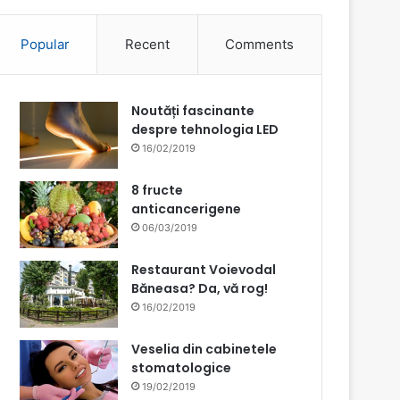
Popular
Recent
Comments
Noutăți fascinante
despre tehnologia LED
16/02/2019
8 fructe
anticancerigene
06/03/2019
Restaurant Voievodal
Băneasa? Da, vă rog!
16/02/2019
Veselia din cabinetele
stomatologice
19/02/2019