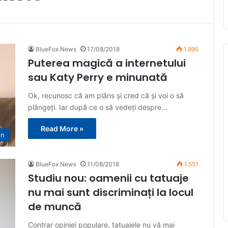
BlueFox News
17/08/2018
1.995
Puterea magică a internetului
sau Katy Perry e minunată
Ok, recunosc că am plâns și cred că și voi o să
plângeți. Iar după ce o să vedeți despre…
Read More »
en
BlueFox News
11/08/2018
1.551
Studiu nou: oamenii cu tatuaje
nu mai sunt discriminați la locul
de muncă
Contrar opiniei populare, tatuajele nu vă mai