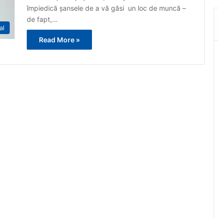
împiedică șansele de a vă găsi un loc de muncă –
de fapt,…
al
Read More »