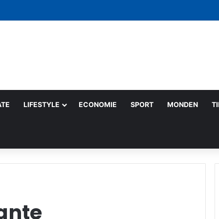
 pe săptămână: gesturi mici care schimbă lumea
ATE
LIFESTYLE
ECONOMIE
SPORT
MONDEN
T
sante