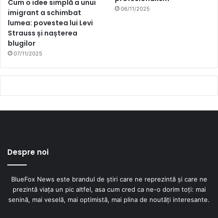
Cum o idee simplă a unui
06/11/2025
imigrant a schimbat
lumea: povestea lui Levi
Strauss și nașterea
blugilor
07/11/2025
Despre noi
BlueFox News este brandul de știri care ne reprezintă și care ne
prezintă viața un pic altfel, asa cum cred ca ne-o dorim toți: mai
senină, mai veselă, mai optimistă, mai plina de noutăți interesante.