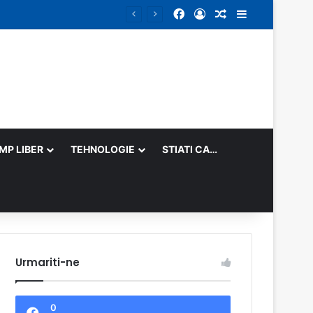
Facebook
Log In
Random Article
Sidebar
IMP LIBER
TEHNOLOGIE
STIATI CA…
Urmariti-ne
0