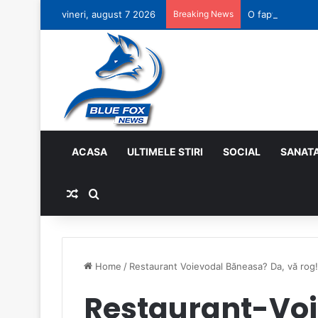
vineri, august 7 2026
Breaking News
O faptă bună pe
ACASA
ULTIMELE STIRI
SOCIAL
SANAT
Random Article
Search for
Home
/
Restaurant Voievodal Băneasa? Da, vă rog!
Restaurant-Voi