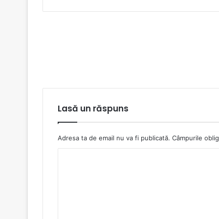
Lasă un răspuns
Adresa ta de email nu va fi publicată.
Câmpurile oblig
C
o
m
e
n