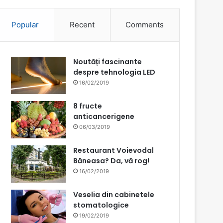
Popular
Recent
Comments
Noutăți fascinante
despre tehnologia LED
16/02/2019
8 fructe
anticancerigene
06/03/2019
Restaurant Voievodal
Băneasa? Da, vă rog!
16/02/2019
Veselia din cabinetele
stomatologice
19/02/2019