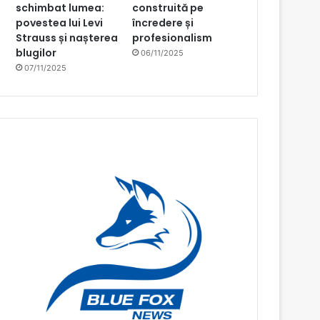
schimbat lumea:
construită pe
povestea lui Levi
încredere și
Strauss și nașterea
profesionalism
blugilor
06/11/2025
07/11/2025