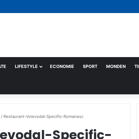
 săptămână: gesturi mici care schimbă lumea
ATE
LIFESTYLE
ECONOMIE
SPORT
MONDEN
T
/
Restaurant-Voievodal-Specific-Romanesc
evodal-Specific-