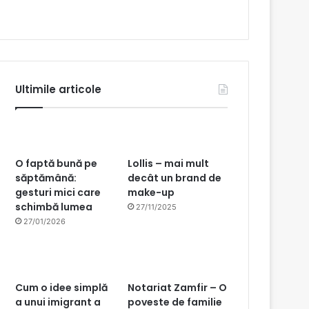
Ultimile articole
O faptă bună pe
Lollis – mai mult
săptămână:
decât un brand de
gesturi mici care
make-up
schimbă lumea
27/11/2025
27/01/2026
Cum o idee simplă
Notariat Zamfir – O
a unui imigrant a
poveste de familie