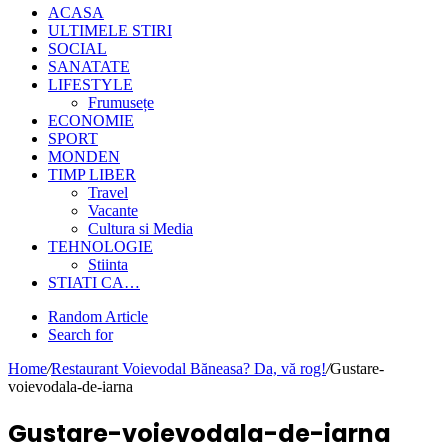
ACASA
ULTIMELE STIRI
SOCIAL
SANATATE
LIFESTYLE
Frumusețe
ECONOMIE
SPORT
MONDEN
TIMP LIBER
Travel
Vacante
Cultura si Media
TEHNOLOGIE
Stiinta
STIATI CA…
Random Article
Search for
Home
/
Restaurant Voievodal Băneasa? Da, vă rog!
/
Gustare-
voievodala-de-iarna
Gustare-voievodala-de-iarna