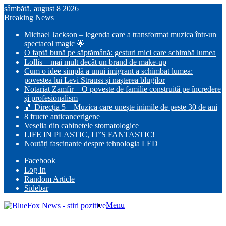
sâmbătă, august 8 2026
Breaking News
Michael Jackson – legenda care a transformat muzica într-un
spectacol magic 🌟
O faptă bună pe săptămână: gesturi mici care schimbă lumea
Lollis – mai mult decât un brand de make-up
Cum o idee simplă a unui imigrant a schimbat lumea:
povestea lui Levi Strauss și nașterea blugilor
Notariat Zamfir – O poveste de familie construită pe încredere
și profesionalism
🎵 Direcția 5 – Muzica care unește inimile de peste 30 de ani
8 fructe anticancerigene
Veselia din cabinetele stomatologice
LIFE IN PLASTIC, IT’S FANTASTIC!
Noutăți fascinante despre tehnologia LED
Facebook
Log In
Random Article
Sidebar
Menu