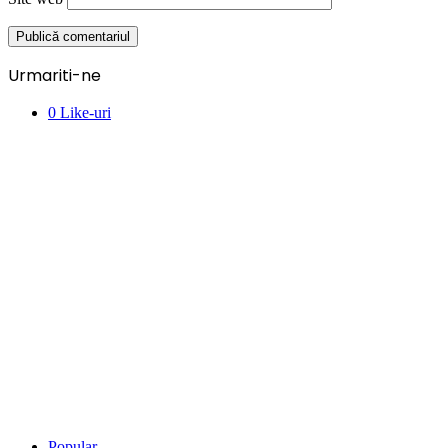
Urmariti-ne
0
Like-uri
Popular