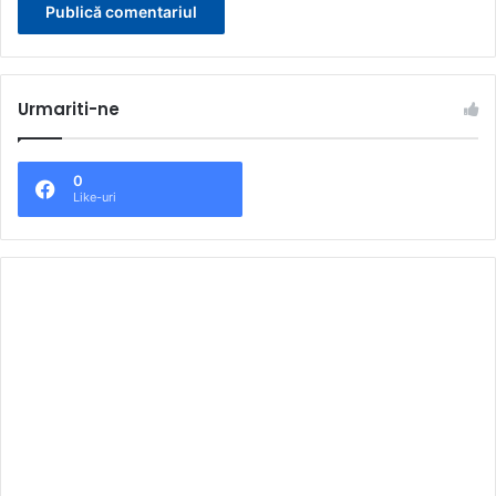
Urmariti-ne
0
Like-uri