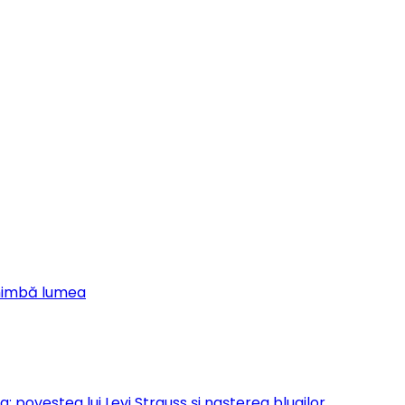
chimbă lumea
 povestea lui Levi Strauss și nașterea blugilor