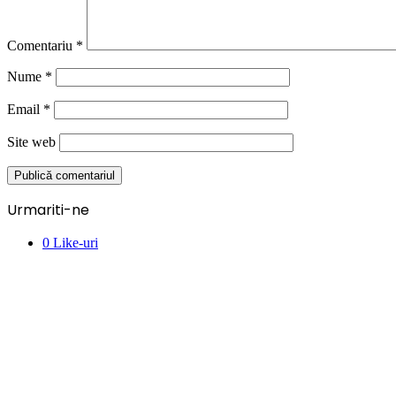
Comentariu
*
Nume
*
Email
*
Site web
Urmariti-ne
0
Like-uri