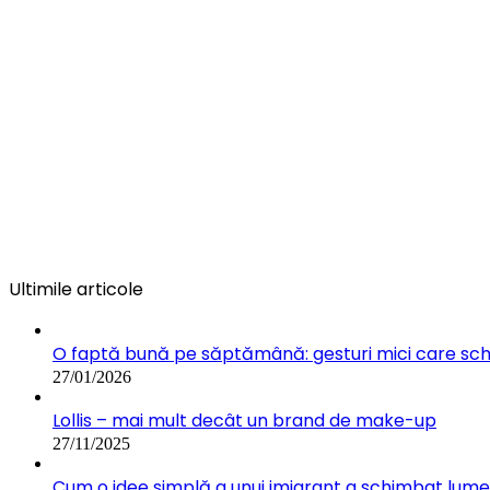
Ultimile articole
O faptă bună pe săptămână: gesturi mici care s
27/01/2026
Lollis – mai mult decât un brand de make-up
27/11/2025
Cum o idee simplă a unui imigrant a schimbat lumea: