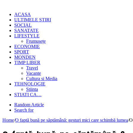
ACASA
ULTIMELE STIRI
SOCIAL
SANATATE
LIFESTYLE
Frumusețe
ECONOMIE
SPORT
MONDEN
TIMP LIBER
Travel
Vacante
Cultura si Media
TEHNOLOGIE
Stiinta
STIATI CA…
Random Article
Search for
Home
/
O faptă bună pe săptămână: gesturi mici care schimbă lumea
/
O