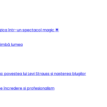
ica într-un spectacol magic 🌟
chimbă lumea
 povestea lui Levi Strauss și nașterea blugilor
pe încredere și profesionalism