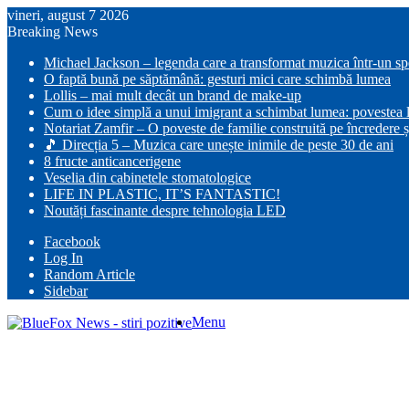
vineri, august 7 2026
Breaking News
Michael Jackson – legenda care a transformat muzica într-un s
O faptă bună pe săptămână: gesturi mici care schimbă lumea
Lollis – mai mult decât un brand de make-up
Cum o idee simplă a unui imigrant a schimbat lumea: povestea lu
Notariat Zamfir – O poveste de familie construită pe încredere ș
🎵 Direcția 5 – Muzica care unește inimile de peste 30 de ani
8 fructe anticancerigene
Veselia din cabinetele stomatologice
LIFE IN PLASTIC, IT’S FANTASTIC!
Noutăți fascinante despre tehnologia LED
Facebook
Log In
Random Article
Sidebar
Menu