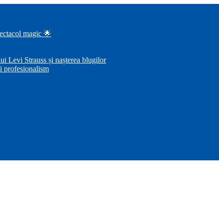
pectacol magic 🌟
i Levi Strauss și nașterea blugilor
i profesionalism