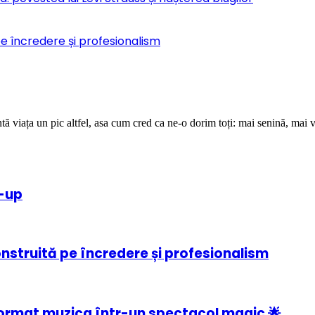
pe încredere și profesionalism
ă viața un pic altfel, asa cum cred ca ne-o dorim toți: mai senină, mai v
e-up
onstruită pe încredere și profesionalism
ormat muzica într-un spectacol magic 🌟