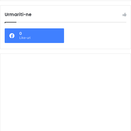
Urmariti-ne
0
Like-uri