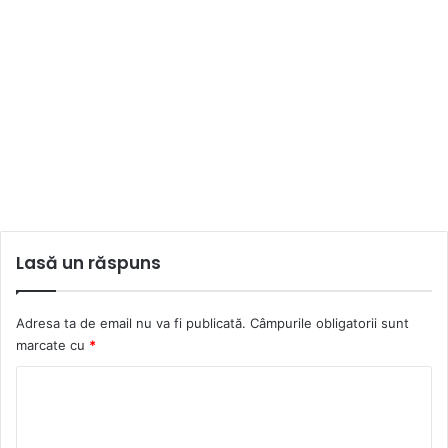
Lasă un răspuns
Adresa ta de email nu va fi publicată.
Câmpurile obligatorii sunt
marcate cu
*
C
o
m