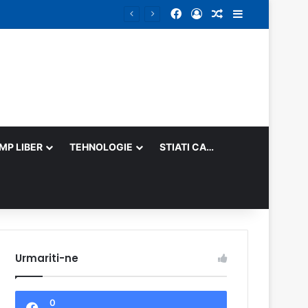
Facebook
Log In
Random Article
Sidebar
IMP LIBER
TEHNOLOGIE
STIATI CA…
Urmariti-ne
0