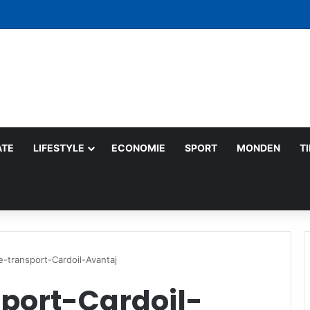
 pe săptămână: gesturi mici care schimbă lumea
ATE
LIFESTYLE
ECONOMIE
SPORT
MONDEN
T
e-transport-Cardoil-Avantaj
port-Cardoil-