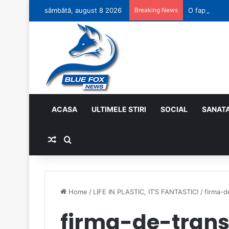
sâmbătă, august 8 2026
Breaking News
O faptă bună
ACASA
ULTIMELE STIRI
SOCIAL
SANAT
Random Article
Search for
Home
/
LIFE IN PLASTIC, IT’S FANTASTIC!
/
firma-d
firma-de-trans