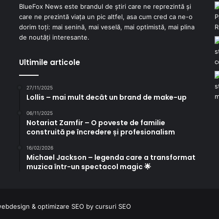
BlueFox News este brandul de știri care ne reprezintă și
care ne prezintă viața un pic altfel, asa cum cred ca ne-o
dorim toți: mai senină, mai veselă, mai optimistă, mai plina
de noutăți interesante.
Ultimile articole
27/11/2025
Lollis – mai mult decât un brand de make-up
06/11/2025
Notariat Zamfir – O poveste de familie
construită pe încredere și profesionalism
16/02/2026
Michael Jackson – legenda care a transformat
muzica într-un spectacol magic 🌟
ebdesign
&
optimizare SEO
by
cursuri SEO