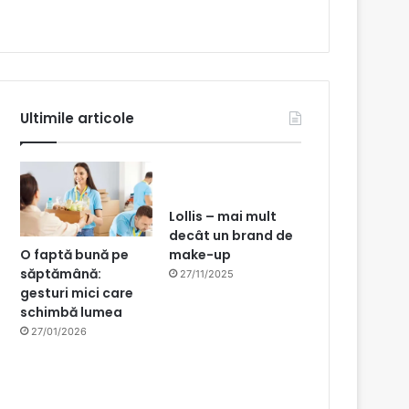
Ultimile articole
Lollis – mai mult
decât un brand de
O faptă bună pe
make-up
săptămână:
27/11/2025
gesturi mici care
schimbă lumea
27/01/2026