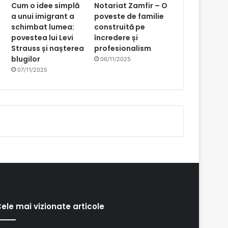
Cum o idee simplă
Notariat Zamfir – O
a unui imigrant a
poveste de familie
schimbat lumea:
construită pe
povestea lui Levi
încredere și
Strauss și nașterea
profesionalism
blugilor
06/11/2025
07/11/2025
ele mai vizionate articole