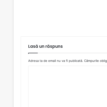
Lasă un răspuns
Adresa ta de email nu va fi publicată.
Câmpurile oblig
C
o
m
e
n
t