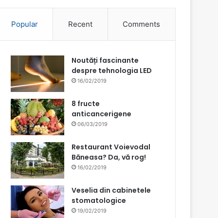
Popular
Recent
Comments
Noutăți fascinante
despre tehnologia LED
16/02/2019
8 fructe
anticancerigene
06/03/2019
Restaurant Voievodal
Băneasa? Da, vă rog!
16/02/2019
Veselia din cabinetele
stomatologice
19/02/2019