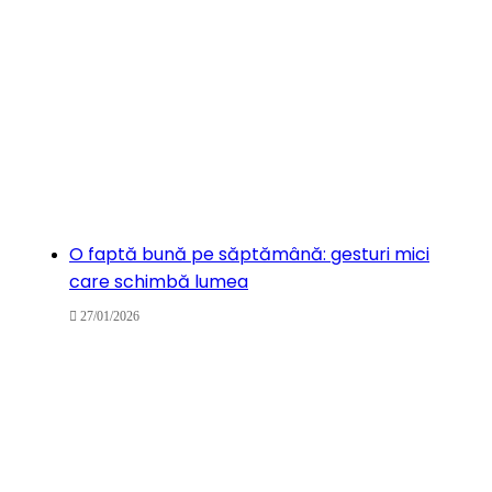
O faptă bună pe săptămână: gesturi mici
care schimbă lumea
27/01/2026