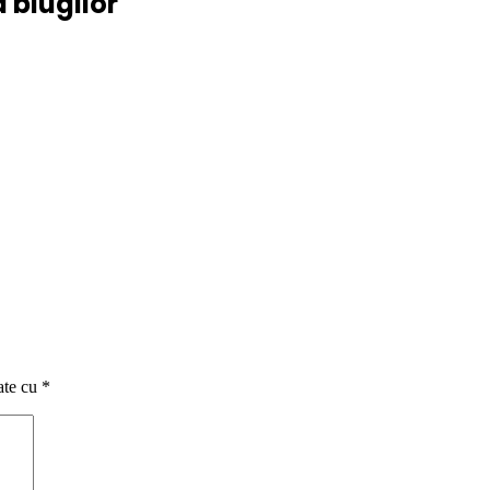
a blugilor
ate cu
*