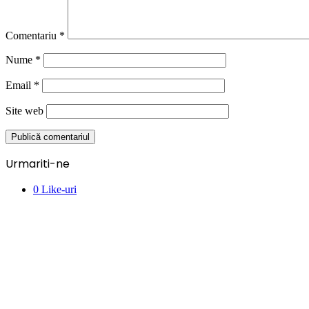
Comentariu
*
Nume
*
Email
*
Site web
Urmariti-ne
0
Like-uri