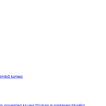
chimbă lumea
 povestea lui Levi Strauss și nașterea blugilor