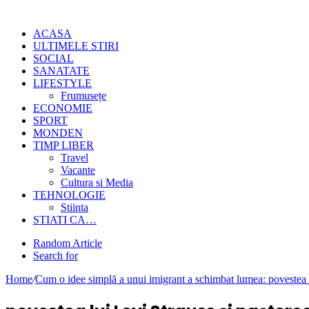
ACASA
ULTIMELE STIRI
SOCIAL
SANATATE
LIFESTYLE
Frumusețe
ECONOMIE
SPORT
MONDEN
TIMP LIBER
Travel
Vacante
Cultura si Media
TEHNOLOGIE
Stiinta
STIATI CA…
Random Article
Search for
Home
/
Cum o idee simplă a unui imigrant a schimbat lumea: povestea lu