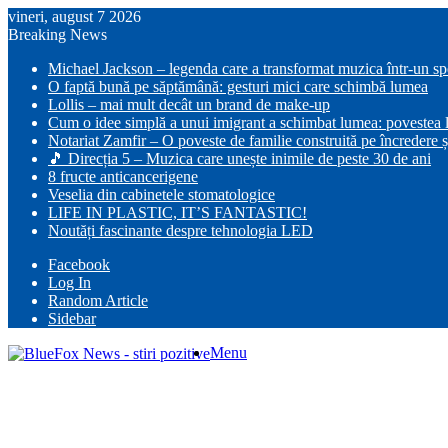
vineri, august 7 2026
Breaking News
Michael Jackson – legenda care a transformat muzica într-un s
O faptă bună pe săptămână: gesturi mici care schimbă lumea
Lollis – mai mult decât un brand de make-up
Cum o idee simplă a unui imigrant a schimbat lumea: povestea lu
Notariat Zamfir – O poveste de familie construită pe încredere ș
🎵 Direcția 5 – Muzica care unește inimile de peste 30 de ani
8 fructe anticancerigene
Veselia din cabinetele stomatologice
LIFE IN PLASTIC, IT’S FANTASTIC!
Noutăți fascinante despre tehnologia LED
Facebook
Log In
Random Article
Sidebar
Menu