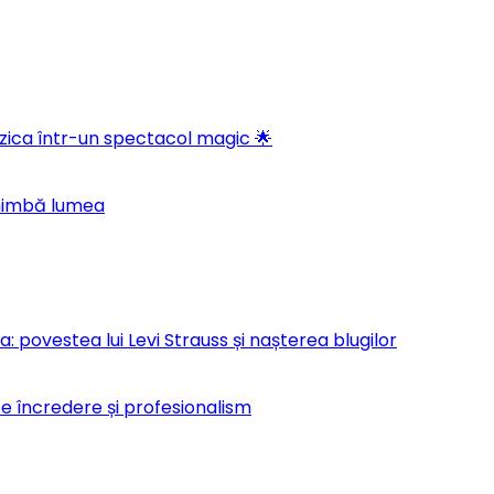
ica într-un spectacol magic 🌟
chimbă lumea
 povestea lui Levi Strauss și nașterea blugilor
pe încredere și profesionalism