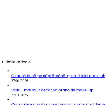
Ultimile articole
O faptă bună pe săptămână: gesturi mici care s
27/01/2026
Lollis – mai mult decât un brand de make-up
27/11/2025
Cum o idee simplă a unui imigrant a schimbat lumea: