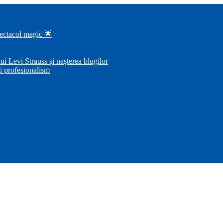
pectacol magic 🌟
i Levi Strauss și nașterea blugilor
i profesionalism