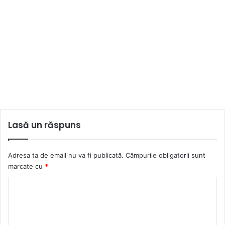
Lasă un răspuns
Adresa ta de email nu va fi publicată.
Câmpurile obligatorii sunt
marcate cu
*
C
o
m