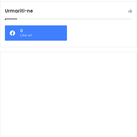
Urmariti-ne
0
Like-uri