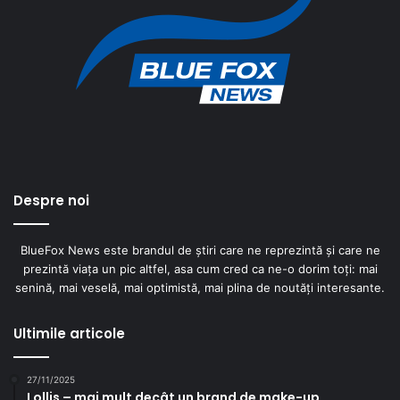
Despre noi
BlueFox News este brandul de știri care ne reprezintă și care ne
prezintă viața un pic altfel, asa cum cred ca ne-o dorim toți: mai
senină, mai veselă, mai optimistă, mai plina de noutăți interesante.
Ultimile articole
27/11/2025
Lollis – mai mult decât un brand de make-up