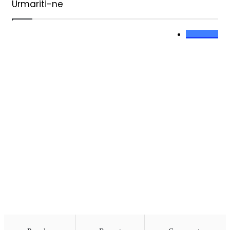
Urmariti-ne
0
Like-uri