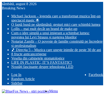
sâmbătă, august 8 2026
Breaking News
Michael Jackson – legenda care a transformat muzica într-un
spectacol magic 🌟
O faptă bună pe săptămână: gesturi mici care schimbă lumea
Lollis – mai mult decât un brand de make-up
Cum o idee simplă a unui imigrant a schimbat lumea:
povestea lui Levi Strauss și nașterea blugilor
Notariat Zamfir – O poveste de familie construită pe încredere
și profesionalism
🎵 Direcția 5 – Muzica care unește inimile de peste 30 de ani
8 fructe anticancerigene
Veselia din cabinetele stomatologice
LIFE IN PLASTIC, IT’S FANTASTIC!
Noutăți fascinante despre tehnologia LED
Log In
Facebook
Random Article
Sidebar
Menu