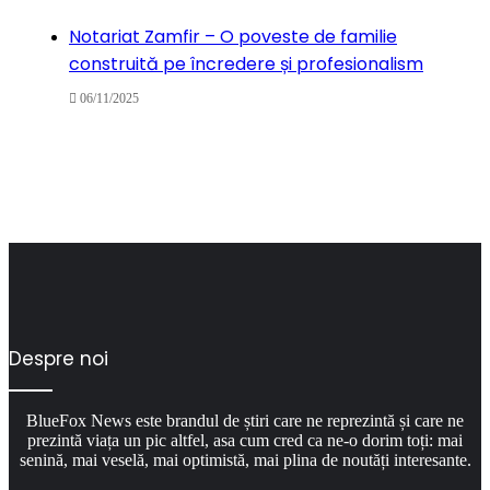
Notariat Zamfir – O poveste de familie
construită pe încredere și profesionalism
06/11/2025
Despre noi
BlueFox News este brandul de știri care ne reprezintă și care ne
prezintă viața un pic altfel, asa cum cred ca ne-o dorim toți: mai
senină, mai veselă, mai optimistă, mai plina de noutăți interesante.