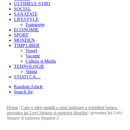
ULTIMELE STIRI
SOCIAL
SANATATE
LIFESTYLE
Frumusețe
ECONOMIE
SPORT
MONDEN
TIMP LIBER
Travel
Vacante
Cultura si Media
TEHNOLOGIE
Stiinta
STIATI CA…
Random Article
Search for
Home
/
Cum o idee simplă a unui imigrant a schimbat lumea:
povestea lui Levi Strauss și nașterea blugilor
/
povestea lui Levi
Strauss și nașterea blugilor-2