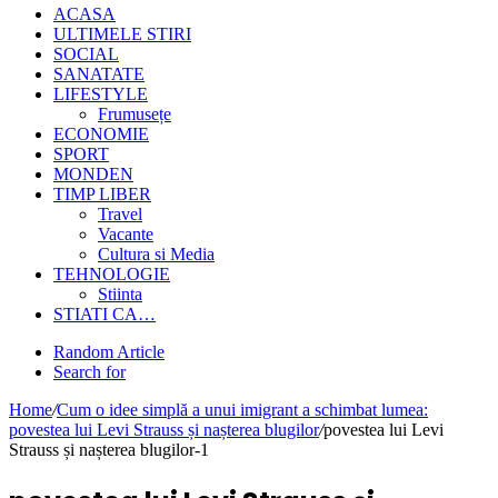
ACASA
ULTIMELE STIRI
SOCIAL
SANATATE
LIFESTYLE
Frumusețe
ECONOMIE
SPORT
MONDEN
TIMP LIBER
Travel
Vacante
Cultura si Media
TEHNOLOGIE
Stiinta
STIATI CA…
Random Article
Search for
Home
/
Cum o idee simplă a unui imigrant a schimbat lumea:
povestea lui Levi Strauss și nașterea blugilor
/
povestea lui Levi
Strauss și nașterea blugilor-1