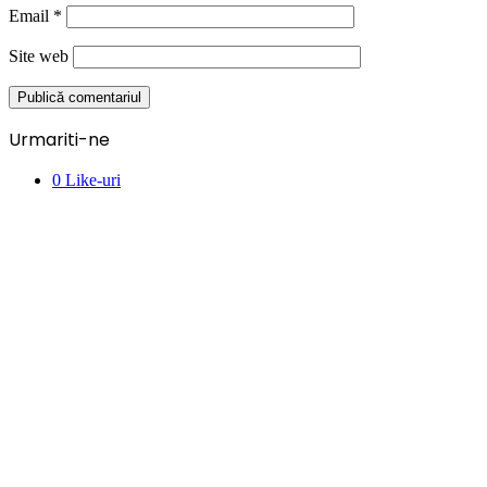
Email
*
Site web
Urmariti-ne
0
Like-uri