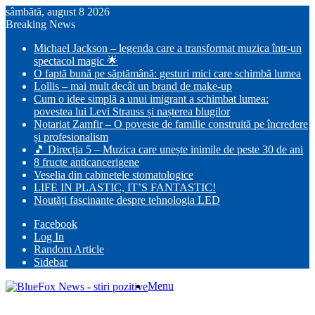
sâmbătă, august 8 2026
Breaking News
Michael Jackson – legenda care a transformat muzica într-un
spectacol magic 🌟
O faptă bună pe săptămână: gesturi mici care schimbă lumea
Lollis – mai mult decât un brand de make-up
Cum o idee simplă a unui imigrant a schimbat lumea:
povestea lui Levi Strauss și nașterea blugilor
Notariat Zamfir – O poveste de familie construită pe încredere
și profesionalism
🎵 Direcția 5 – Muzica care unește inimile de peste 30 de ani
8 fructe anticancerigene
Veselia din cabinetele stomatologice
LIFE IN PLASTIC, IT’S FANTASTIC!
Noutăți fascinante despre tehnologia LED
Facebook
Log In
Random Article
Sidebar
Menu