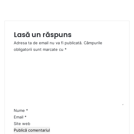
Lasă un răspuns
Adresa ta de email nu va fi publicată.
Câmpurile
obligatorii sunt marcate cu
*
C
o
m
e
n
t
a
r
i
Nume
*
u
Email
*
*
Site web