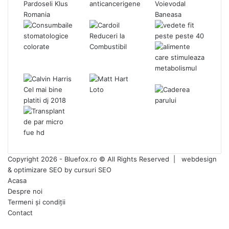
Copyright 2026 - Bluefox.ro © All Rights Reserved |
webdesign
&
optimizare SEO
by
cursuri SEO
Acasa
Despre noi
Termeni și condiții
Contact
Back