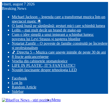
vineri, august 7 2026
Breaking News
Michael Jackson – legenda care a transformat muzica într-un
spectacol magic 🌟
O faptă bună pe săptămână: gesturi mici care schimbă lumea
Lollis – mai mult decât un brand de make-up
Cum o idee simplă a unui imigrant a schimbat lumea:
povestea lui Levi Strauss și nașterea blugilor
Notariat Zamfir – O poveste de familie construită pe încredere
și profesionalism
🎵 Direcția 5 – Muzica care unește inimile de peste 30 de ani
8 fructe anticancerigene
Veselia din cabinetele stomatologice
LIFE IN PLASTIC, IT’S FANTASTIC!
Noutăți fascinante despre tehnologia LED
Facebook
Log In
Random Article
Sidebar
Menu