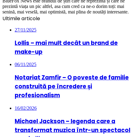
BlueFox News este brandul de știri care ne reprezintă și care ne
prezintă viața un pic altfel, asa cum cred ca ne-o dorim toți: mai
senină, mai veselă, mai optimistă, mai plina de noutăți interesante.
Ultimile articole
27/11/2025
Lollis – mai mult decât un brand de
make-up
06/11/2025
Notariat Zamfir – O poveste de familie
construită pe încredere și
profesionalism
16/02/2026
Michael Jackson – legenda care a
transformat muzica într-un spectacol