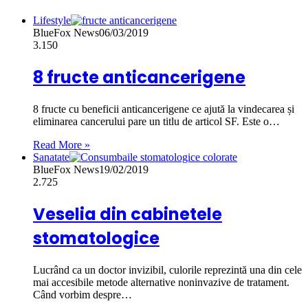
Lifestyle
BlueFox News
06/03/2019
3.150
8 fructe anticancerigene
8 fructe cu beneficii anticancerigene ce ajută la vindecarea și
eliminarea cancerului pare un titlu de articol SF. Este o…
Read More »
Sanatate
BlueFox News
19/02/2019
2.725
Veselia din cabinetele
stomatologice
Lucrând ca un doctor invizibil, culorile reprezintă una din cele
mai accesibile metode alternative noninvazive de tratament.
Când vorbim despre…