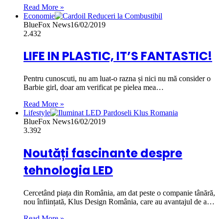
Read More »
Economie
BlueFox News
16/02/2019
2.432
LIFE IN PLASTIC, IT’S FANTASTIC!
Pentru cunoscuti, nu am luat-o razna și nici nu mă consider o
Barbie girl, doar am verificat pe pielea mea…
Read More »
Lifestyle
BlueFox News
16/02/2019
3.392
Noutăți fascinante despre
tehnologia LED
Cercetând piața din România, am dat peste o companie tânără,
nou înființată, Klus Design România, care au avantajul de a…
Read More »