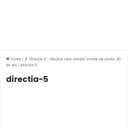
Home
/
🎵 Direcția 5 – Muzica care unește inimile de peste 30
de ani
/
directia-5
directia-5