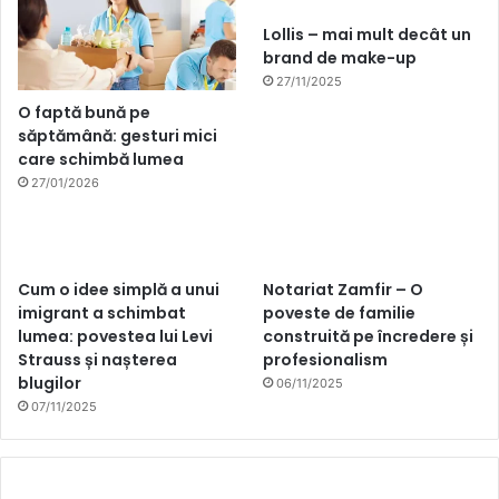
Lollis – mai mult decât un
brand de make-up
27/11/2025
O faptă bună pe
săptămână: gesturi mici
care schimbă lumea
27/01/2026
Cum o idee simplă a unui
Notariat Zamfir – O
imigrant a schimbat
poveste de familie
lumea: povestea lui Levi
construită pe încredere și
Strauss și nașterea
profesionalism
blugilor
06/11/2025
07/11/2025