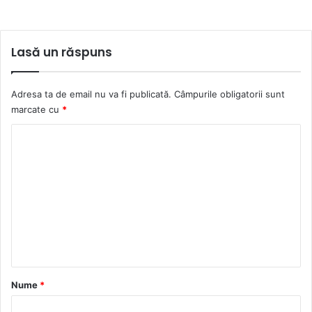
Lasă un răspuns
Adresa ta de email nu va fi publicată.
Câmpurile obligatorii sunt
marcate cu
*
C
o
m
e
n
t
a
r
Nume
*
i