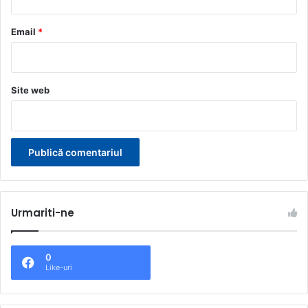
u
*
Email
*
Site web
Urmariti-ne
0
Like-uri