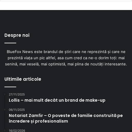
Despre noi
BlueFox News este brandul de știri care ne reprezintă și care ne
prezintă viața un pic altfel, asa cum cred ca ne-o dorim toți: mai
senină, mai veselă, mai optimistă, mai plina de noutăți interesante.
Ultimile articole
27/11/2025
Lollis – mai mult decât un brand de make-up
06/11/2025
Notariat Zamfir – O poveste de familie construită pe
încredere și profesionalism
16/02/2026