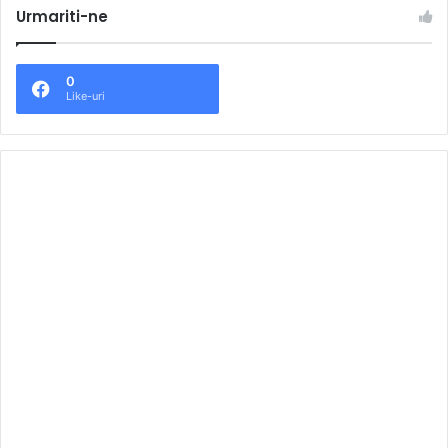
Urmariti-ne
0
Like-uri