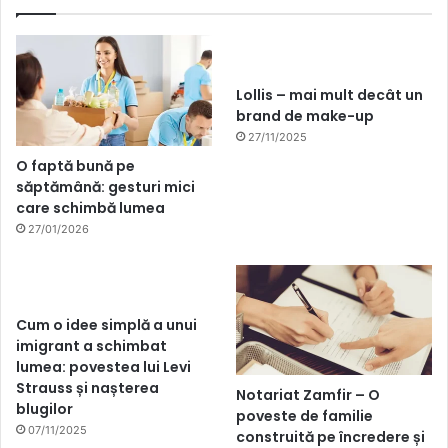
Lollis – mai mult decât un
brand de make-up
27/11/2025
O faptă bună pe
săptămână: gesturi mici
care schimbă lumea
27/01/2026
Cum o idee simplă a unui
imigrant a schimbat
lumea: povestea lui Levi
Strauss și nașterea
Notariat Zamfir – O
blugilor
poveste de familie
07/11/2025
construită pe încredere și