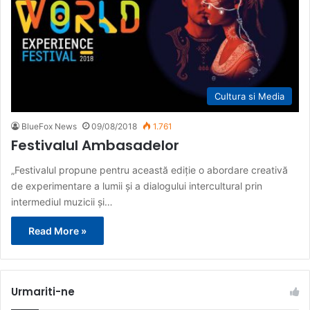
Cultura si Media
BlueFox News
09/08/2018
1.761
Festivalul Ambasadelor
„Festivalul propune pentru această ediţie o abordare creativă
de experimentare a lumii şi a dialogului intercultural prin
intermediul muzicii şi…
Read More »
Urmariti-ne