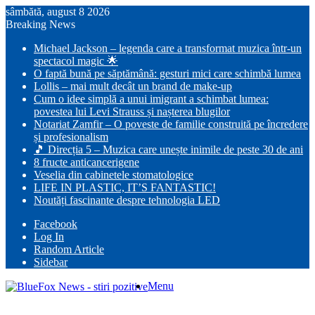
sâmbătă, august 8 2026
Breaking News
Michael Jackson – legenda care a transformat muzica într-un
spectacol magic 🌟
O faptă bună pe săptămână: gesturi mici care schimbă lumea
Lollis – mai mult decât un brand de make-up
Cum o idee simplă a unui imigrant a schimbat lumea:
povestea lui Levi Strauss și nașterea blugilor
Notariat Zamfir – O poveste de familie construită pe încredere
și profesionalism
🎵 Direcția 5 – Muzica care unește inimile de peste 30 de ani
8 fructe anticancerigene
Veselia din cabinetele stomatologice
LIFE IN PLASTIC, IT’S FANTASTIC!
Noutăți fascinante despre tehnologia LED
Facebook
Log In
Random Article
Sidebar
Menu