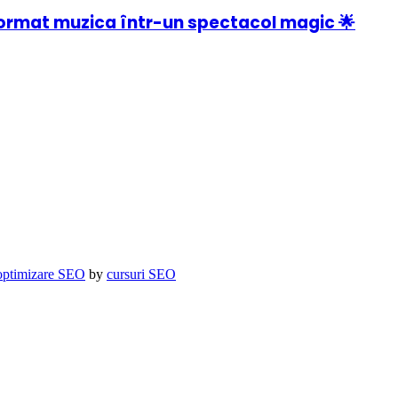
ormat muzica într-un spectacol magic 🌟
optimizare SEO
by
cursuri SEO