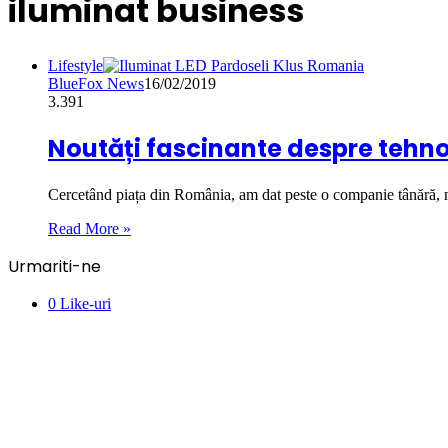
iluminat business
Lifestyle
BlueFox News
16/02/2019
3.391
Noutăți fascinante despre tehno
Cercetând piața din România, am dat peste o companie tânără, 
Read More »
Urmariti-ne
0
Like-uri