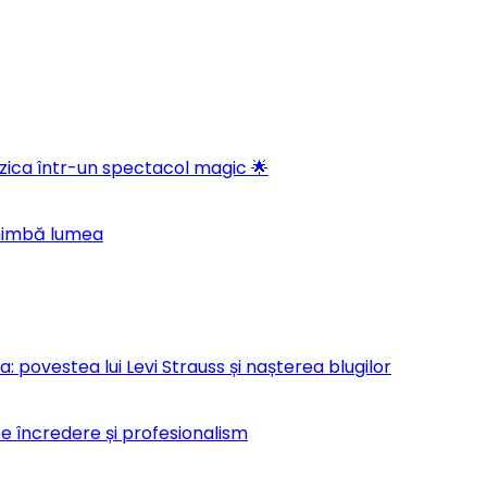
ica într-un spectacol magic 🌟
chimbă lumea
 povestea lui Levi Strauss și nașterea blugilor
pe încredere și profesionalism