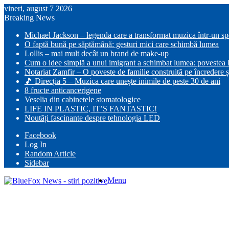
vineri, august 7 2026
Breaking News
Michael Jackson – legenda care a transformat muzica într-un s
O faptă bună pe săptămână: gesturi mici care schimbă lumea
Lollis – mai mult decât un brand de make-up
Cum o idee simplă a unui imigrant a schimbat lumea: povestea lu
Notariat Zamfir – O poveste de familie construită pe încredere ș
🎵 Direcția 5 – Muzica care unește inimile de peste 30 de ani
8 fructe anticancerigene
Veselia din cabinetele stomatologice
LIFE IN PLASTIC, IT’S FANTASTIC!
Noutăți fascinante despre tehnologia LED
Facebook
Log In
Random Article
Sidebar
Menu