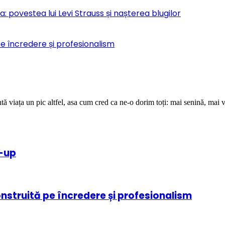
 povestea lui Levi Strauss și nașterea blugilor
pe încredere și profesionalism
ă viața un pic altfel, asa cum cred ca ne-o dorim toți: mai senină, mai v
e-up
onstruită pe încredere și profesionalism