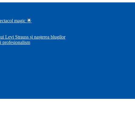
pectacol magic 🌟
i Levi Strauss și nașterea blugilor
i profesionalism