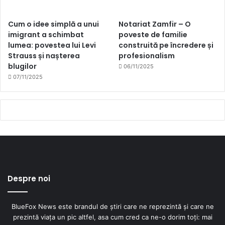
Cum o idee simplă a unui
Notariat Zamfir – O
imigrant a schimbat
poveste de familie
lumea: povestea lui Levi
construită pe încredere și
Strauss și nașterea
profesionalism
blugilor
06/11/2025
07/11/2025
Despre noi
BlueFox News este brandul de știri care ne reprezintă și care ne
prezintă viața un pic altfel, asa cum cred ca ne-o dorim toți: mai